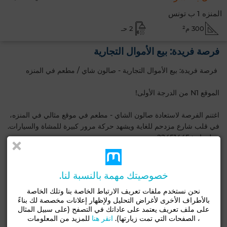
المنزه 1 ب تونس
300 م²
2 حـ
فرصة فريدة: بيع الأموال التجارية
​ فرصة فريدة: بيع الأموال التجارية - صالون شاي / مطعم في المنزه
​الموقع N1 من الدرجة الأولى!
​اغتنم الفرصة لاستعادة صالون الشاي - مطعم في موقع مثالي في المنزه،
في قلب شارع مزدحم للغاية ويشهد حركة مرور كبيرة للمشاة والسيارات.
معلومات: 22451445
مميزات رئيسية
خصوصيتك مهمة بالنسبة لنا.
نوع جيد
الحالة
نحن نستخدم ملفات تعريف الارتباط الخاصة بنا وتلك الخاصة
مكتب
بحالة جيدة / صالح للسكن
بالأطراف الأخرى لأغراض التحليل ولإظهار إعلانات مخصصة لك بناءً
على ملف تعريف يعتمد على عاداتك في التصفح (على سبيل المثال
قديم
نوع الأرضية
، الصفحات التي تمت زيارتها).
انقر هنا
للمزيد من المعلومات
سنوات 1-5
البلاط