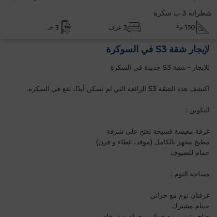
شطرانة 3 ب سكرة
150 م²
3 غرف
3 حـ
لإيجار شقة S3 في السوكرة
للايجار - شقة S3 جديدة في السكرة
اكتشف هذه الشقة S3 الرائعة التي لم تسكن أبدًا، تقع في السكرة.
التكوين :
غرفة معيشة فسيحة تفتح على شرفة
مطبخ مجهز بالكامل (موقد، غطاء و فرن)
حمام للضيوف
مساحة النوم :
غرفتان نوم مع خزائن
حمام مشترك
جناح رئيسي مع خزائن وحمام دش خاص