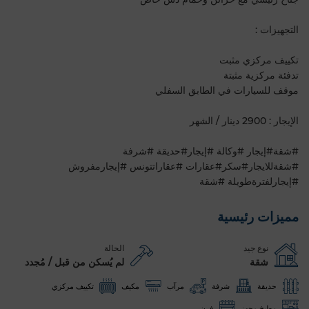
التجهيزات :
تكييف مركزي مثبت
تدفئة مركزية مثبتة
موقف للسيارات في الطابق السفلي
الإيجار : 2900 دينار / الشهر
#شقة#إيجار #وكالة #إيجار#حديقة #شرفة
#شقةللايجار#سكر#عقارات #عقاراتتونس #إيجارمفروش
#إيجارلفترةطويلة #شقة
مميزات رئيسية
نوع جيد
الحالة
شقة
لم يُسكن من قبل / مُجدد
حديقة
شرفة
مرآب
مكيف
تكييف مركزي
مطبخ مجهز
فرن