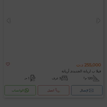
255,000 د.ت
فيلا ب اريانة الجديدة, أريانة
120 م²
3 غرف
1 حـ
لإتصال
اتصل
الواتساب