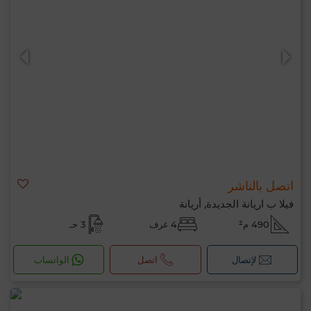
اتصل بالناشر
فيلا ب اريانة الجديدة, أريانة
490 م²
4 غرف
3 حـ
لإتصال
اتصل
الواتساب