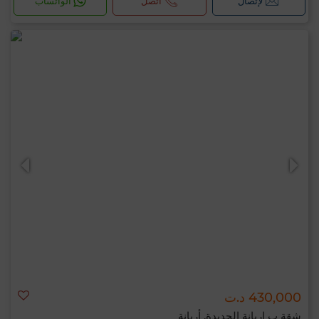
لإتصال
اتصل
الواتساب
430,000 د.ت
شقة ب اريانة الجديدة, أريانة