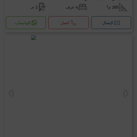
285 م²
4 غرف
2 حـ
لإتصال
اتصل
الواتساب
مرحبًا، أنا MIA. ما المعيار الذي ترغب في تطبيقه
الآن؟