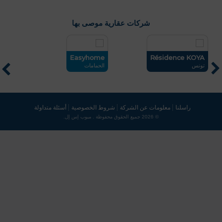
شركات عقارية موصى بها
en
Easyhome
Résidence KOYA
تونس
الحمامات
تو
0 / 500
راسلنا
معلومات عن الشركة
شروط الخصوصية
أسئلة متداولة
© 2026 جميع الحقوق محفوظة . مبوب إس إل.