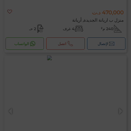
470,000 د.ت
منزل ب اريانة الجديدة, أريانة
240 م²
4 غرف
2 حـ
لإتصال
اتصل
الواتساب