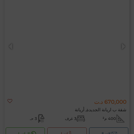
670,000 د.ت
شقة ب اريانة الجديدة, أريانة
400 م²
3 غرف
3 حـ
لإتصال
اتصل
الواتساب