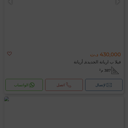
430,000 د.ت
فيلا ب اريانة الجديدة, أريانة
387 م²
لإتصال
اتصل
الواتساب