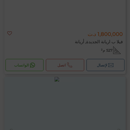
1,800,000 د.ت
فيلا ب اريانة الجديدة, أريانة
527 م²
لإتصال
اتصل
الواتساب