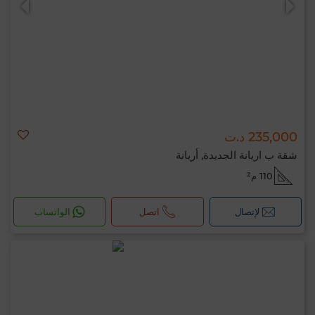
235,000 د.ت
شقة ب اريانة الجديدة, أريانة
110 م²
لإتصال
اتصل
الواتساب