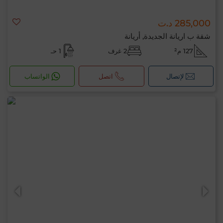
285,000 د.ت
شقة ب اريانة الجديدة, أريانة
127 م²
2 غرف
1 حـ
لإتصال
اتصل
الواتساب