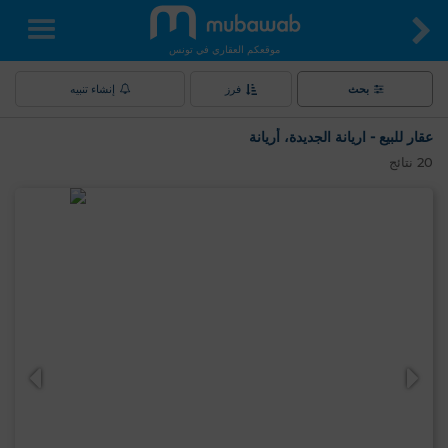
موقعكم العقاري في تونس
بحث
فرز
إنشاء تنبيه
عقار للبيع - اريانة الجديدة، أريانة
20
نتائج