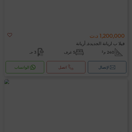
1,200,000 د.ت
فيلا ب اريانة الجديدة, أريانة
240 م²
5 غرف
3 حـ
لإتصال
اتصل
الواتساب