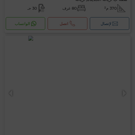
370 م²
80 غرف
30 حـ
لإتصال
اتصل
الواتساب