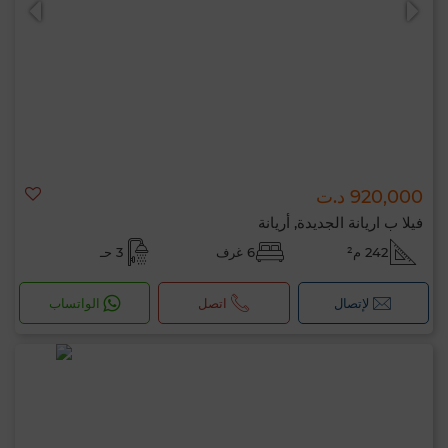
920,000 د.ت
فيلا ب اريانة الجديدة, أريانة
242 م²
6 غرف
3 حـ
لإتصال
اتصل
الواتساب