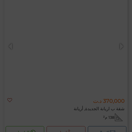
370,000 د.ت
شقة ب اريانة الجديدة, أريانة
138 م²