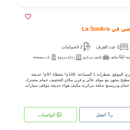
2 عدد الغرف
2 الحمامات
جية
مكيف
تكييف مركزي
زجاج مزدوج
باب مصفحة
لبيع شقة س2 مع حديقة في السوكرى الموقع: شطرانة 1 المساحة: 108م² مغطاة 97م³ حديقة
ة مطبخ مجهز مع موقد عالي و فرن مكان للتجفيف حمام مشترك
حمام ودريسنج تدفئة مركزية مكيف هواء حديقة موقف سيارات
اتصل
الواتساب