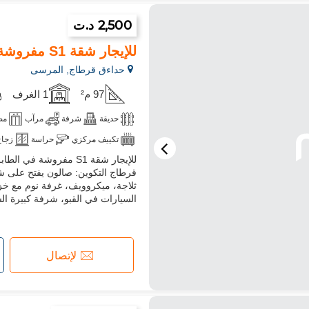
2,500 د.ت
للإيجار شقة S1 مفروشة في حدائق قرطاج
حداءق قرطاج, المرسى
97 م²
1 الغرف
حديقة
شرفة
مرآب
مص
تكييف مركزي
حراسة
زجاج
للإيجار شقة S1 مفروش
ميكروويف
قرطاج التكوين: صالون يفتح على 
ثلاجة، ميكروويف، غرفة نوم مع خزا
السيارات في القبو، شرفة كبيرة السعر: 2500 دينار
لإتصال