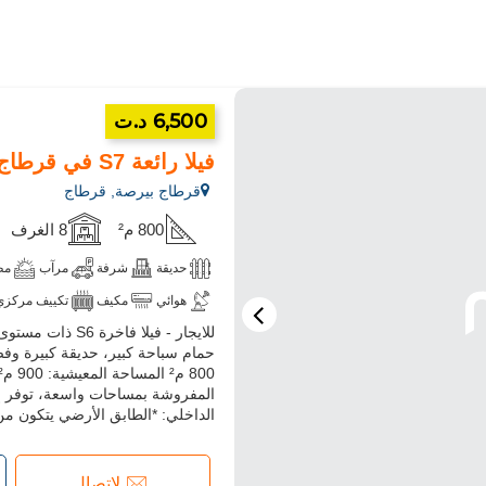
6,500 د.ت
فيلا رائعة S7 في قرطاج
قرطاج بيرصة, قرطاج
800 م²
8 الغرف
حديقة
شرفة
مرآب
مط
هوائي
مكيف
تكييف مركزي
للايجار - فيلا ف
فرن
ميكروويف
انترنت
حمام سباحة كبير، حديقة كبيرة وف
المفروشة بمساحات واسعة، توفر إطارا
الداخلي: *الطابق الأرضي يتكون من:
لإتصال