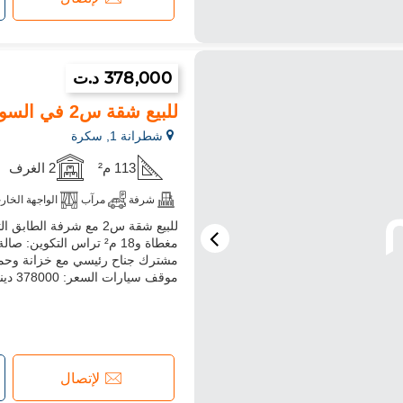
378,000 د.ت
للبيع شقة س2 في السوكر
شطرانة 1, سكرة
113 م²
2 الغرف
شرفة
مرآب
الواجهة الخار
مغطاة و18 م² تراس الت
مشترك جناح رئيسي مع خزانة وحما
موقف سيارات السعر: 378000 دينار
لإتصال