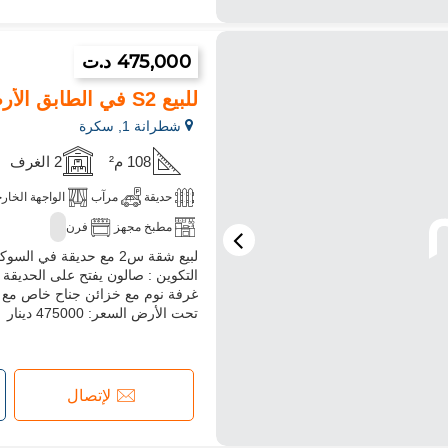
475,000 د.ت
للبيع S2 في الطابق الأرضي في La Soukra
شطرانة 1, سكرة
108 م²
2 الغرف
حديقة
مرآب
الواجهة الخار
مطبخ مجهز
فرن
التكوين : صالون يفتح على الحديق
غرفة نوم مع خزائن جناح خاص مع 
تحت الأرض السعر: 475000 دينار
لإتصال