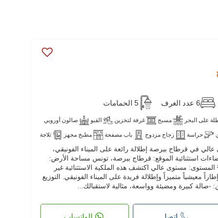
6 عدد الغرف
5 الحمامات
لة على البحر
مسبح
غرفة لتخزين
القبو
صالون أوروبي
حراسة
زجاج مزدوج
باب مصفحة
مطبخ مجهز
ثلاجة
اخرة S6 ذات مستوى عالي في قرطاج بيرصة إطلالة رائعة على الميناء الفونيقي،
مسموح بدخول الحيوانات الأليفة
ضاءات استثنائية الموقع: قرطاج بيرصة، تونس مساحة الأرض:
800 م² المساحة المعيشية: 900 م² المستوى: مستوى عالي اكتشف هذه الملكية الاستثنائية غير
ً معيشياً متميزاً وإطلالة فريدة على الميناء الفونيقي. التوزيع
 -صالة كبيرة ومضيئة وواسعة، مثالية لاستقبالك...
اتصل
الواتساب