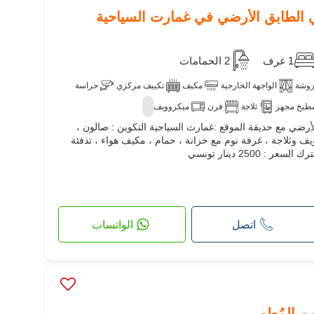
 الطابق الأرضي في غمارت السياحية
1 غرف
2 الحمامات
وشة
الواجهة الخارجية
مكيف
تكييف مركزي
حراسة
طبخ مجهز
ثلاجة
فرن
ميكروويف
رضي مع حديقة الموقع :غمارث السياحية التكوين : صالون ،
 وثلاجة ، غرفة نوم مع خزانة ، حمام ، مكيف هواء ، تدفئة
2500 دينار تونسي
اتصل
الواتساب