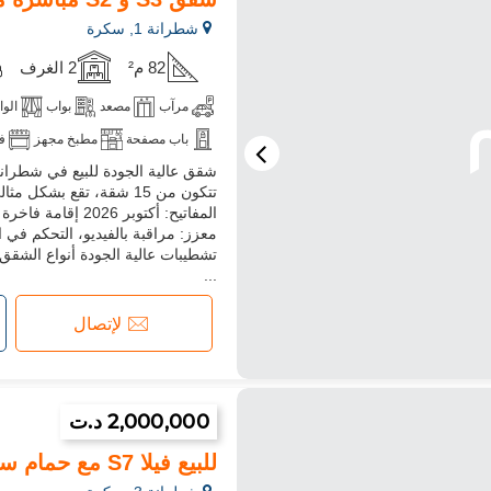
شطرانة 1, سكرة
82 م²
2 الغرف
مرآب
مصعد
بواب
الوا
باب مصفحة
مطبخ مجهز
ف
المفاتيح: أكتوبر
معزز: مراقبة بالفيديو، التحكم 
...
لإتصال
2,000,000 د.ت
للبيع فيلا S7 مع حمام سباحة في La Soukra