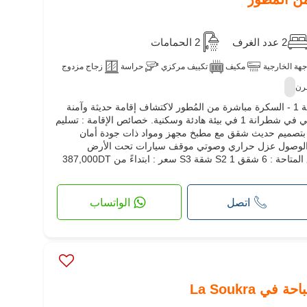
2 عدد الغرف
2 الحمامات
جهة الخارجية
مكيف
تكييف مركزي
حراسة
زجاج مزدوج
رن
شقق عالية الجودة للبيع في شطرانة 1 - السكرة مباشرة من المُطور لاكتشاف إقامة حديثة وآمنة
تتكون من 15 شقة، تقع بشكل مثالي في شطرانة 1 في بيئة هادئة وسكنية. خصائص الإقامة : تسليم
 2026 إقامة فاخرة بتصميم حديث شقق مع مطبخ مجهز ومواد ذات جودة أمان
في الوصول عزل حراري وصوتي موقف سيارات تحت الأرض
تشطيبات عالية الجودة أنواع الشقق المتاحة : 6 شقق S2 1 شقة S3 سعر : ابتداءً من 387,000DT
اتصل
الواتساب