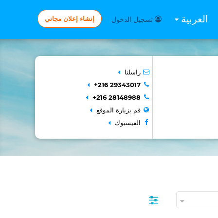
العربية
إنشاء إعلان مجاني
تسجيل الدخول
راسلنا
+216 29343017
+216 28148988
قم بزيارة الموقع
الفيسبوك