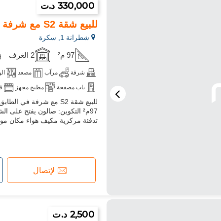
330,000 د.ت
للبيع شقة S2 مع شرفة
شطرانة 1, سكرة
97 م²
2 الغرف
شرفة
مرآب
مصعد
ال
باب مصفحة
مطبخ مجهز
ف
97م² التكوين: صالون يفتح على
تدفئة مركزية مكيف هواء مكان موقف تحت الأ
لإتصال
2,500 د.ت