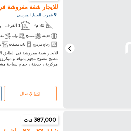
للايجار شقة مفروشة في
ڨمرت العليا, المرسى
80 م²
1 الغرف
حديقة
مسبح
بواب
مفر
زجاج مزدوج
باب مصفحة
م
للايجار شقة مفروشة في الطابق الأ
مطبخ مفتوح مجهز بموقد و ميكروويف
مركزية ، حديقة ، حمام سباحة مشترك السعر : 
لإتصال
387,000 د.ت
شقق S3 و S2 مباشرة من المُطور