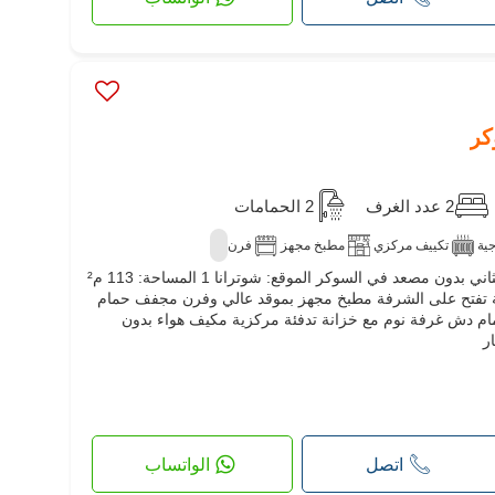
2 عدد الغرف
2 الحمامات
جية
تكييف مركزي
مطبخ مجهز
فرن
للبيع شقة س2 مع شرفة الطابق الثاني بدون مصعد في السوكر الموقع: شوترانا 1 المساحة: 113 م²
كوين: صالة تفتح على الشرفة مطبخ مجهز بموقد عالي وفرن مجفف حمام
م دش غرفة نوم مع خزانة تدفئة مركزية مكيف هواء بدون
اتصل
الواتساب