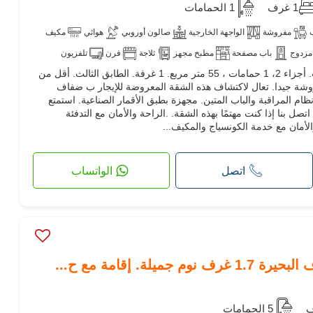
1 غرف
1 الحمامات
مفروشة
الواجهة الخارجية
صالون أوروبي
هوائي
مكيف
مزدوج
باب مصفحة
مطبخ مجهز
ثلاجة
فرن
تلفزيون
كراء شقة أحلامك. الثمن 1,500 د.ت. أجزاء 2، 1 حمامات ، 55 متر مربع. 1 غرفة. الطابق الثالث. أقل من
روشة جيدا. تعال لاكتشاف هذه الشقة المعروضة للإيجار ب ضفاف
 مع نظام المراقبة والباب المتين. مجهزة بطبق الأقمار الصناعية. استمتع
صل بنا إذا كنت مهتمًا بهذه الشقة. .الراحة والأمان مع التدفئة
الأمان مع خدمة الكونسياج والمكيف...
اتصل
الواتساب
يلة. إقامة مع ح...
5 الحمامات