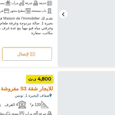
حديقة
شرفة
مرآب
مسب
باب مصفحة
مطبخ مجهز
فر
تقد
وغرفتي مياه قبو مهيأ مع عدة غرف 
مكاتب، سفارة
لإتصال
4,800 د.ت
للايجار شقة S3 مفروشة مطلة على البحيرة في البحيرة 1
ضفاف البحيرة 1, تونس
120 م²
4 الغرف
شرفة
مرآب
مصعد
مطلة