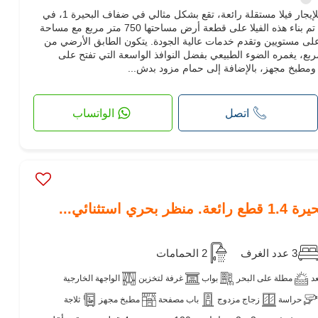
تقدم لكم Maison de l'Immobilier للإيجار فيلا مستقلة رائعة، تقع بشكل مثالي في ضفاف البحيرة 1، في
حي سكني مرغوب فيه، هادئ وآمن. تم بناء هذه الفيلا على قطعة أرض مساحتها 750 متر مربع مع مساحة
ربع، مقسمة على مستويين وتقدم خدمات عالية الجودة. يتكون الطابق الأرضي من
سع تبلغ مساحته 120 متر مربع، يغمره الضوء الطبيعي بفضل النوافذ الواسعة التي تفتح على
ومطبخ مجهز، بالإضافة إلى حمام مزود بدش...
اتصل
الواتساب
ستثنائي...
3 عدد الغرف
2 الحمامات
د
مطلة على البحر
بواب
غرفة لتخزين
الواجهة الخارجية
حراسة
زجاج مزدوج
باب مصفحة
مطبخ مجهز
ثلاجة