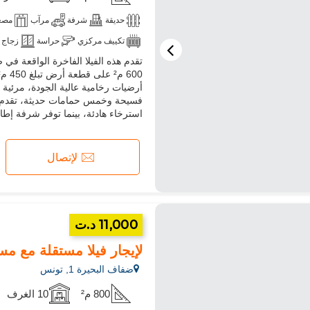
حديقة
شرفة
مرآب
مصع
تكييف مركزي
حراسة
زجاج 
أرضيات رخامية عالية الجودة، مرئية 
فسيحة وخمس حمامات حديثة، تقدم ج
استرخاء هادئة، بينما توفر شرفة إطارً
لإتصال
11,000 د.ت
لإيجار فيلا مستقلة مع مس
ضفاف البحيرة 1, تونس
800 م²
10 الغرف