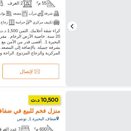
55 م²
2 الغرف
شرفة
مرآب
مصعد
بواب
تكييف مركزي
حراسة
زجاج 
آلة غسيل
20 سنة. خاصية الأرض الرخام . مف
البحيرة 1. .أقصى قدر من الأمن
بشرفة جميلة. بالإضافة إلى المصعد. ات
المركزية والزجاج المزدوج. الراحة و
لإتصال
10,500 د.ت
منزل فخم للبيع في ضفاف البحيرة 1.7 غرف نوم جم
ضفاف البحيرة 1, تونس
600 م²
7 عدد الغرف