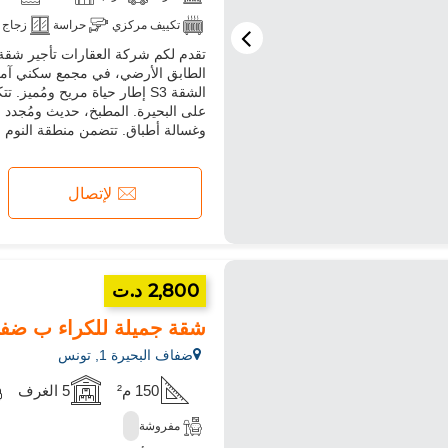
تكييف مركزي
حراسة
زجاج 
تقدم لكم شركة العقارات تأجير شقة
ميكروويف
انترنت
الشقة S3 إطار حياة مريح وم
على البحيرة. المطبخ، حديث ومُجدد ب
وغسالة أطباق. تتضمن منطقة النوم جن
لإتصال
2,800 د.ت
شقة جميلة للكراء ب ضفاف البحيرة 
ضفاف البحيرة 1, تونس
150 م²
5 الغرف
مفروشة