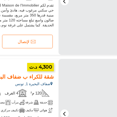
مبنية قدرها 350 متر م
صالون وا
الحديقة. كما يشتمل على غرفة نوم، 
لإتصال
4,300 د.ت
شقة للكراء ب ضفاف البحيرة 1.4 قطع رائعة. منظر بحري ا
ضفاف البحيرة 1, تونس
120 م²
4 الغرف
حديقة
شرفة
مرآب
مصع
هوائي
مكيف
تكييف مركزي