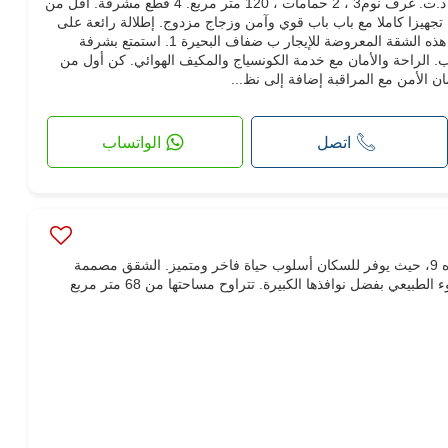
شقة جد رائعة للكراء. السعر 4,500 د.ت. غرف نوم3 ، 2 حمامات ، 120 متر مربع. 4 قطع مشرقة. أقل من
انترنت
مسموح بدخول الحيوانات الأليفة
ة تجهيزا كاملا مع باب باب قوي وآمن وزجاج مزدوج. إطلالة رائعة على
البحر وتدفئة مركزية. تعال لاكتشاف هذه الشقة المعروضة للإيجار ب ضفاف البحيرة 1. استمتع بشرفة
. الراحة والأمان مع خدمة الكونسياج والمكيف الهوائي. كن أول من
ن الأمن مع المراقبة إضافة إلى نظ...
اتصل
الواتساب
"لا ريجنس" هو أفخم سكن في المنزه 9، حيث يوفر للسكان أسلوب حياة فاخر ومتميز. الشقق مصممة
بشكل جيد وتستفيد بالكامل من الضوء الطبيعي بفضل نوافذها الكبيرة. تتراوح مساحتها من 68 متر مربع