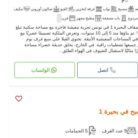
د
مسبح
بواب
غرفة لتخزين
القبو
صالون أوروبي
مكيف
مزدوج
باب مصفحة
مطبخ مجهز
فرن
تقدم هذه الفيلا الفاخرة الواقعة في ضفاف البحيرة 1 في تونس تجربة معيشة فاخرة مع مساحة سكنية تبلغ
600 م² على قطعة أرض تبلغ 450 م². تم بناؤها منذ 5 إلى 10 سنوات، وتعرض الملكية تصميمًا عصريًا مع
في المساحات المعيشية الأنيقة. تحتوي الفيلا على سبع غرف نوم
ميعها تشطيبات راقية. في الخارج، يخلق حديقة خضراء مساحة
ا مثاليًا لاستقبال الضيوف في الهواء الطلق...
اتصل
الواتساب
بح في بحيرة 1
9 عدد الغرف
5 الحمامات