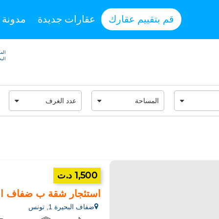
قم بتقييم عقارك
عقارات جديدة
مدونة
المك
البحير
1,500 د.ت
استئجار شقة ب ضفاف البحيرة 1.2 قط
ضفاف البحيرة 1, تونس