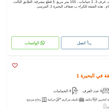
كراء شقة أحلامك. السعر 3,000 د.ت. غرف 3، 2 حمامات ، 150 متر مربع. 5 قطع مشرقة. الطابق الثالث.
اتصل
الواتساب
ة في البحيرة 1
4 عدد الغرف
4 الحمامات
 لتخزين
مكيف
تكييف مركزي
حراسة
زجاج مزدوج
ن