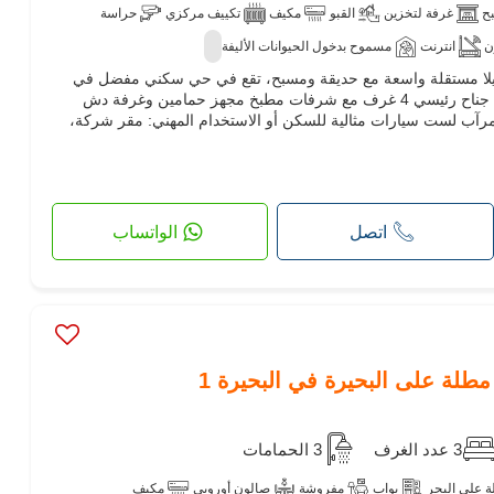
ح
غرفة لتخزين
القبو
مكيف
تكييف مركزي
حراسة
ن
انترنت
مسموح بدخول الحيوانات الأليفة
م لك Maison de l’Immobilier فيلا مستقلة واسعة مع حديقة ومسبح، تقع في حي سكني مفضل في
بحيرة 1. صالة مزدوجة وغرفة طعام جناح رئيسي 4 غرف مع شرفات مطبخ مجهز حمامين وغرفة دش
مرآب لست سيارات مثالية للسكن أو الاستخدام المهني: مقر شركة،
اتصل
الواتساب
3 عدد الغرف
3 الحمامات
 على البحر
بواب
مفروشة
صالون أوروبي
مكيف