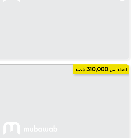
310,000 د.ت
ابتداءا من