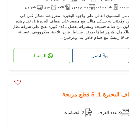
مزدوج
باب مصفحة
مطبخ مجهز
ثلاجة
فرن
تلفزيون
 من المستوى العالي على واجهة البحيرة، مفروشة بشكل غني في
الطابق الأرضي، في مجمع سكني آمن ومُعَتنى به بشكل مثالي مع مصعد على ضفاف البحيرة 1، تقدم هذه
ُميز. تتكون من صالة فسيحة ومشرقة بفضل نافذة كبيرة تفتح على شرفة تطل
الكامل، مُجهز تمامًا بموقد، شفاط، فرن، ثلاجة، ميكروويف، غسالة،
احًا رئيسيًا مع حمام خاص به، وغرفتين...
اتصل
الواتساب
1. 5 قطع مريحة
3 عدد الغرف
2 الحمامات