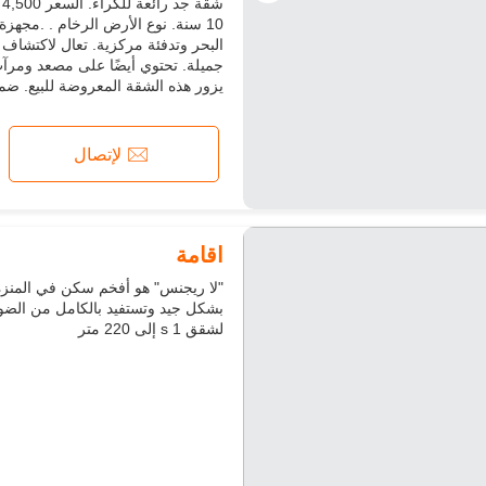
فرن
آلة غسيل
ميكروويف
10 سنة. نوع الأرض الرخام . .مجهز
جميلة. تحتوي أيضًا على مصعد ومرآب
يزور هذه الشقة المعروضة للبيع. ضما
لإتصال
اقامة
لشقق s 1 إلى 220 متر