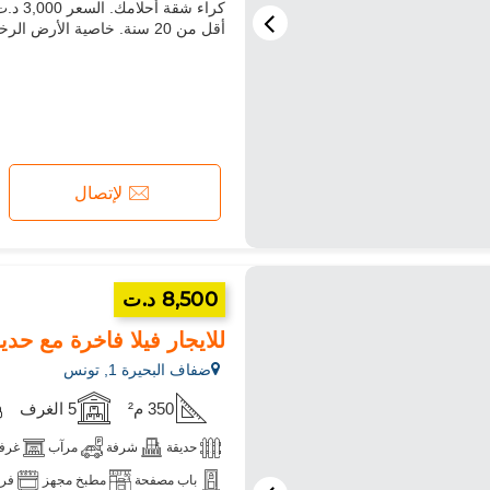
أقل من 20 سنة. خاصية الأرض الرخام . هذه الشقة للكراء ب ضفاف البحيرة 1, المرسى
لإتصال
8,500 د.ت
للايجار فيلا فاخرة مع حديق
ضفاف البحيرة 1, تونس
350 م²
5 الغرف
حديقة
شرفة
مرآب
غرفة
باب مصفحة
مطبخ مجهز
فر