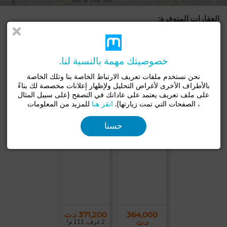
العقارات المتوفرة:
خصوصيتك مهمة بالنسبة لنا.
نحن نستخدم ملفات تعريف الارتباط الخاصة بنا وتلك الخاصة
بالأطراف الأخرى لأغراض التحليل ولإظهار إعلانات مخصصة لك بناءً
على ملف تعريف يعتمد على عاداتك في التصفح (على سبيل المثال
، الصفحات التي تمت زيارتها).
انقر هنا
للمزيد من المعلومات
345,900
362,500 د.ت
د.ت
2 غرف, 137 م²
حسنا
2 غرف, 128 م²
364,000
371,200 د.ت
د.ت
2 غرف, 111 م²