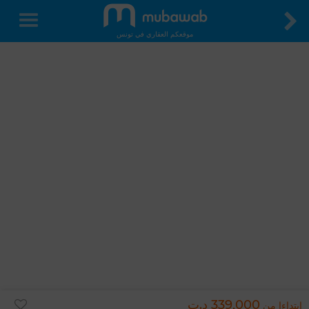
موقعكم العقاري في تونس
339,000 د.ت
ابتداءا من