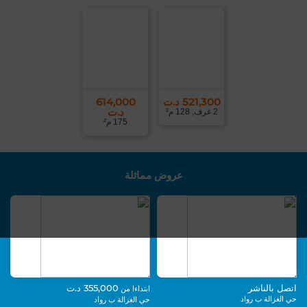
521,300 د.ت
614,000
د.ت
2 غرف, 128 م²
175 م²
عروض مماثلة
اتصل بالناشر
355,000 د.ت
ابتداءا من
حي الغزالة ب رواد
حي الغزالة ب رواد