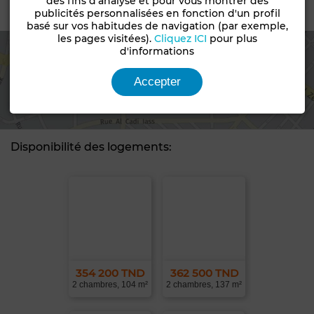
des fins d'analyse et pour vous montrer des
Emplacement
publicités personnalisées en fonction d'un profil
basé sur vos habitudes de navigation (par exemple,
les pages visitées).
Cliquez ICI
pour plus
d'informations
Voir la carte
Accepter
Disponibilité des logements:
354 200 TND
362 500 TND
2 chambres, 104 m²
2 chambres, 137 m²