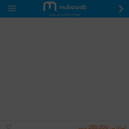
موقعكم العقاري في تونس
255,000 د.ت
ابتداءا من