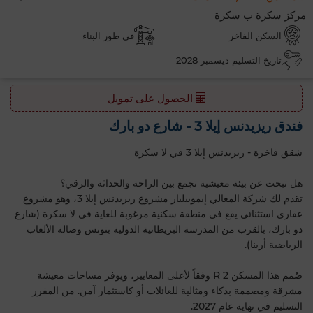
مركز سكرة ب سكرة
السكن الفاخر
في طور البناء
تاريخ التسليم ديسمبر 2028
الحصول على تمويل
فندق ريزيدنس إيلا 3 - شارع دو بارك
شقق فاخرة - ريزيدنس إيلا 3 في لا سكرة
هل تبحث عن بيئة معيشية تجمع بين الراحة والحداثة والرقي؟
تقدم لك شركة المعالي إيموبيليار مشروع ريزيدنس إيلا 3، وهو مشروع
عقاري استثنائي يقع في منطقة سكنية مرغوبة للغاية في لا سكرة (شارع
دو بارك، بالقرب من المدرسة البريطانية الدولية بتونس وصالة الألعاب
الرياضية أرينا).
صُمم هذا المسكن R 2 وفقاً لأعلى المعايير، ويوفر مساحات معيشة
مشرقة ومصممة بذكاء ومثالية للعائلات أو كاستثمار آمن. من المقرر
التسليم في نهاية عام 2027.