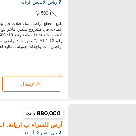
رياض الاندلس, أريانة
500 م²
المتاحة في مشروع سكني فاخر يقع في
رقم 13: 517 م² مميزات
أراضي ذات واجهات جميلة، مثالية لفي
لإتصال
880,000 د.ت
أرض للشراء ب اريانة. المساح
حي النصر 2, أريانة