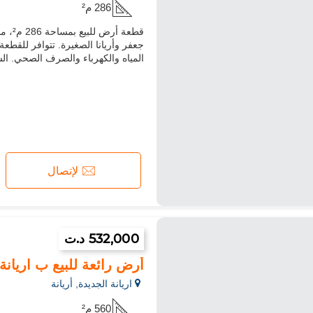
286 م²
قطعة
جعفر وأريانا الصغيرة. تتوافر للقطع
المياه والكهرباء والصرف الصحي. السعر: 500 دينار للمتر المربع. رقم الهاتف
لإتصال
532,000 د.ت
أرض رائعة للبيع ب اريانة الج
اريانة الجديدة, أريانة
560 م²