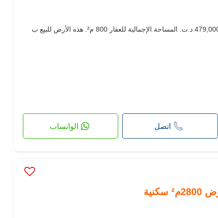
أرض جميلة بموقع جيد للبيع. السعر 479,000 د.ت. المساحة الإجمالية للعقار 800 م². هذه الأرض للبيع ب
اتصل
الواتساب