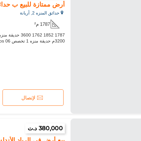
أرض ممتازة للبيع ب حدائق المنزه 2. المساحة 
حدائق المنزه 2, أريانة
1787 م²
3200م حديقة منزه 1 تخصص r10 Cuf 5 Cos 06 السعر. 1600دينار/م2/مع ضريبة
لإتصال
380,000 د.ت
بيع أرض في الرياد الأندلس 00