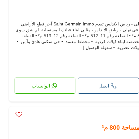
للبيع - قطع أراضي لبناء فيلات في نهلي - رياض الاندلس تقدم Saint Germain Immo آخر قطع الأراضي
 نهلي - رياض الاندلس، مثالي لبناء فيلتك المستقبلية. لم يتبق سوى
4 قطع متاحة: • القطعة رقم 10: 500 م² • القطعة رقم 11: 512 م² • القطعة رقم 12: 513 م² • القطعة
 • أراضي مخصصة لبناء فيلات فردية. • مخطط معتمد. • حي سكني هادئ وآمن. •
لات عصرية. • سهولة الوصول إ...
اتصل
الواتساب
ة 800 م²