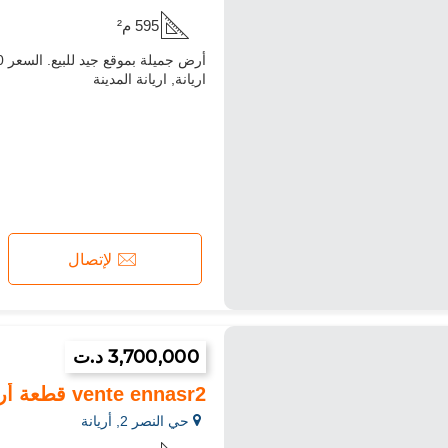
595 م²
اريانة, اريانة المدينة
لإتصال
3,700,000 د.ت
vente ennasr2 قطعة أرض 2800م² سكنية
حي النصر 2, أريانة