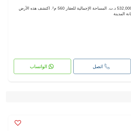
أرض جميلة بموقع جيد للبيع. السعر 532,000 د.ت. المساحة الإجمالية للعقار 560 م². اكتشف هذه الأرض
نة المدينة
اتصل
الواتساب