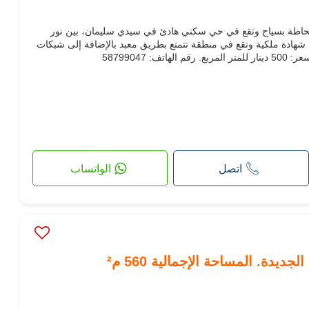
 أرض للبيع بمساحة 286 م²، محاطة بسياج وتقع في حي سكني هادئ في سيدي سليمان، بين نور
ة شهادة ملكية وتقع في منطقة تتمتع بطريق معبد بالإضافة إلى شبكات
: 58799047
اتصل
الواتساب
ديدة. المساحة الإجمالية 560 م²