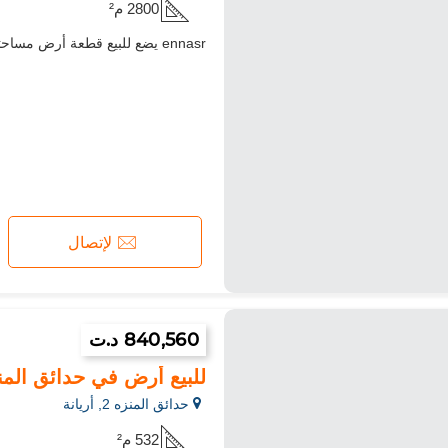
2800 م²
ennasr يضع للبيع قطعة أرض مساحتها 2859م² للسكن R2 سعر الم² 1300dt بدون ضريبة
لإتصال
840,560 د.ت
للبيع أرض في حدائق المنز
حدائق المنزه 2, أريانة
532 م²