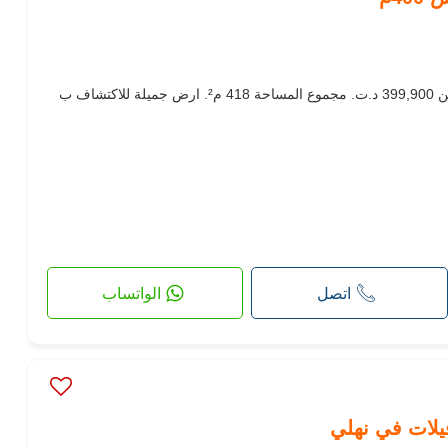
إختيار رائع بامتلاكك لهذه الأرض. الثمن 399,900 د.ت. مجموع المساحة 418 م². ارض جميلة للاكتشاف ب
اتصل
الواتساب
فيلات في نهلي