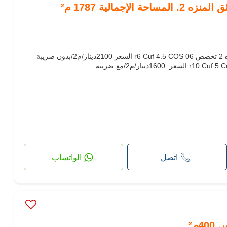
الإجمالية 1787 م²
1787 1852 1762 3600 حديقة منزه 2 تخصص r6 Cuf 4.5 COS 06 السعر 2100دينار/م2/بدون ضريبة
اتصل
الواتساب
4م²