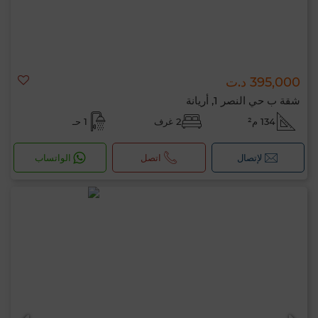
395,000 د.ت
شقة ب حي النصر 1, أريانة
134 م²
2 غرف
1 حـ
لإتصال
اتصل
الواتساب