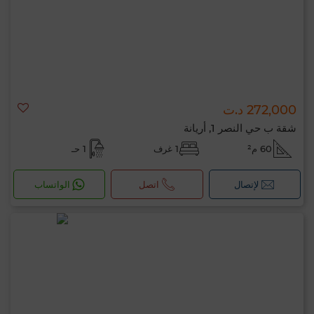
272,000 د.ت
شقة ب حي النصر 1, أريانة
60 م²
1 غرف
1 حـ
لإتصال
اتصل
الواتساب