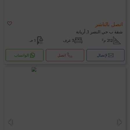
اتصل بالناشر
شقة ب حي النصر 1, أريانة
212 م²
3 غرف
1 حـ
لإتصال
اتصل
الواتساب