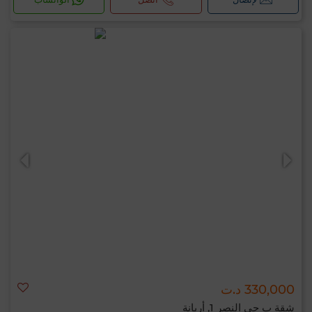
330,000 د.ت
شقة ب حي النصر 1, أريانة