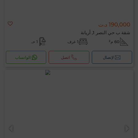
190,000 د.ت
شقة ب حي النصر 1, أريانة
60 م²
1 غرف
1 حـ
لإتصال
اتصل
الواتساب