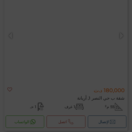
180,000 د.ت
شقة ب حي النصر 1, أريانة
55 م²
1 غرف
1 حـ
لإتصال
اتصل
الواتساب