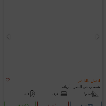
اتصل بالناشر
شقة ب حي النصر 1, أريانة
30 م²
1 غرف
1 حـ
لإتصال
اتصل
الواتساب