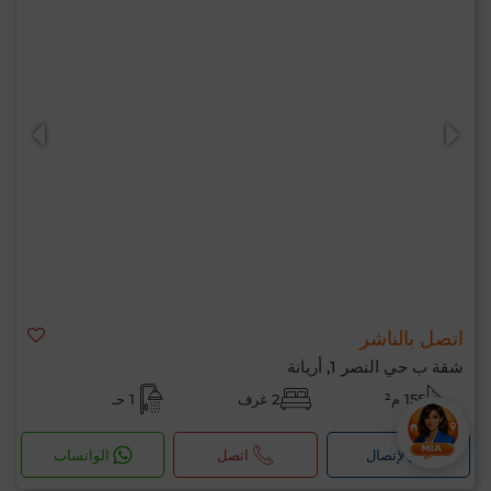
اتصل بالناشر
شقة ب حي النصر 1, أريانة
155 م²
2 غرف
1 حـ
لإتصال
اتصل
الواتساب