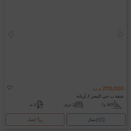
270,000 د.ت
شقة ب حي النصر 1, أريانة
107 م²
2 غرف
2 حـ
لإتصال
اتصل