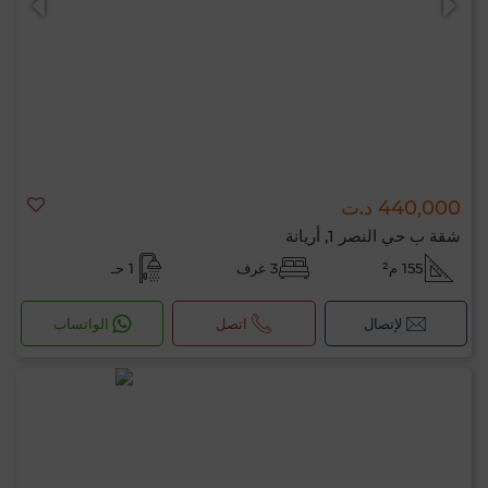
440,000 د.ت
شقة ب حي النصر 1, أريانة
155 م²
3 غرف
1 حـ
لإتصال
اتصل
الواتساب