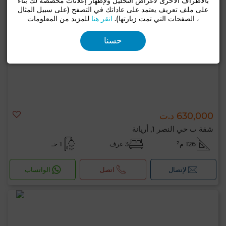
بالأطراف الأخرى لأغراض التحليل ولإظهار إعلانات مخصصة لك بناءً
على ملف تعريف يعتمد على عاداتك في التصفح (على سبيل المثال
، الصفحات التي تمت زيارتها).
انقر هنا
للمزيد من المعلومات
حسنا
630,000 د.ت
شقة ب حي النصر 1, أريانة
126 م²
3 غرف
1 حـ
لإتصال
اتصل
الواتساب