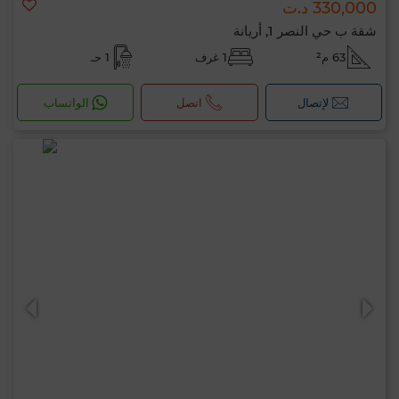
330,000 د.ت
شقة ب حي النصر 1, أريانة
63 م²
1 غرف
1 حـ
لإتصال
اتصل
الواتساب