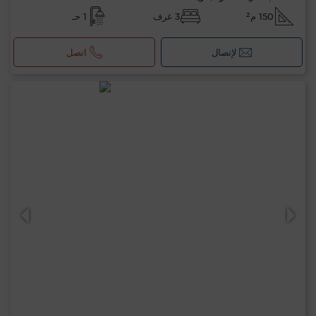
150 م²
3 غرف
1 حـ
لإتصال
اتصل