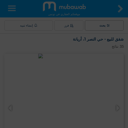
موقعكم العقاري في تونس
بحث
فرز
إنشاء تنبيه
شقق للبيع - حي النصر 1، أريانة
35
نتائج