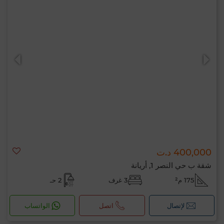
400,000 د.ت
شقة ب حي النصر 1, أريانة
175 م²
3 غرف
2 حـ
لإتصال
اتصل
الواتساب