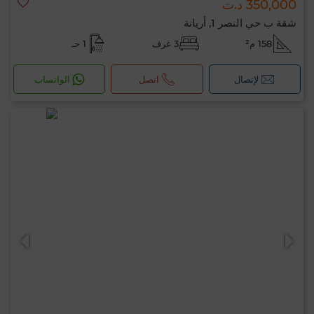
350,000 د.ت
شقة ب حي النصر 1, أريانة
158 م²
3 غرف
1 حـ
لإتصال
اتصل
الواتساب