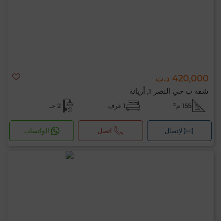
420,000 د.ت
شقة ب حي النصر 1, أريانة
155 م²
1 غرف
2 حـ
لإتصال
اتصل
الواتساب