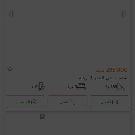
395,000 د.ت
شقة ب حي النصر 1, أريانة
185 م²
3 غرف
2 حـ
لإتصال
اتصل
الواتساب