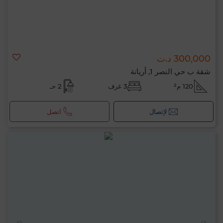
300,000 د.ت
شقة ب حي النصر 1, أريانة
120 م²
3 غرف
2 حـ
لإتصال
اتصل