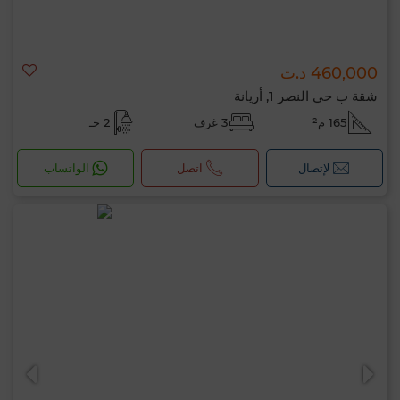
460,000 د.ت
شقة ب حي النصر 1, أريانة
165 م²
3 غرف
2 حـ
لإتصال
اتصل
الواتساب