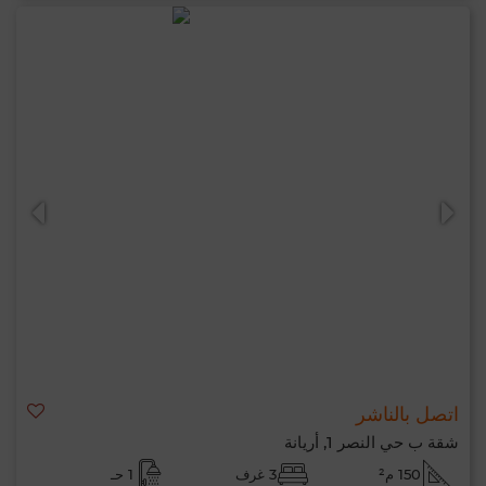
اتصل بالناشر
شقة ب حي النصر 1, أريانة
150 م²
3 غرف
1 حـ