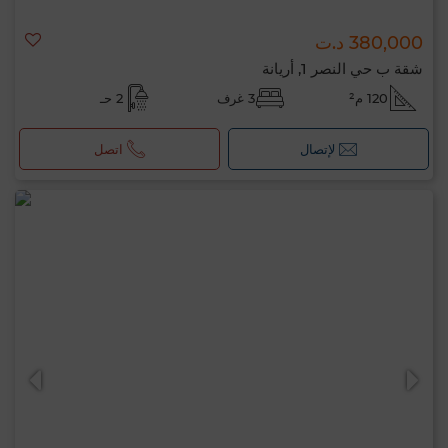
380,000 د.ت
شقة ب حي النصر 1, أريانة
120 م²
3 غرف
2 حـ
لإتصال
اتصل
مرحبًا، أنا MIA. ما المعيار الذي ترغب في تطبيقه
الآن؟