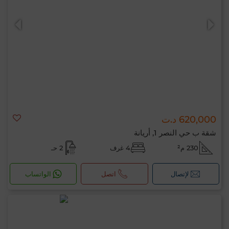
0 / 500
620,000 د.ت
شقة ب حي النصر 1, أريانة
230 م²
4 غرف
2 حـ
لإتصال
اتصل
الواتساب