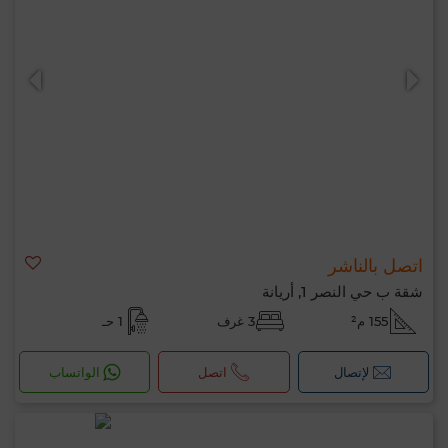
اتصل بالناشر
شقة ب حي النصر 1, أريانة
155 م²
3 غرف
1 حـ
لإتصال
اتصل
الواتساب