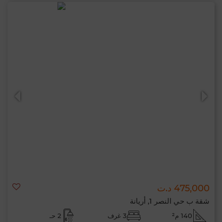
475,000 د.ت
شقة ب حي النصر 1, أريانة
140 م²
3 غرف
2 حـ