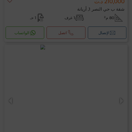
210,000 د.ت
شقة ب حي النصر 1, أريانة
80 م²
1 غرف
1 حـ
لإتصال
اتصل
الواتساب