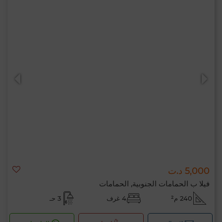
5,000 د.ت
فيلا ب الحمامات الجنوبية, الحمامات
240 م²
4 غرف
3 حـ