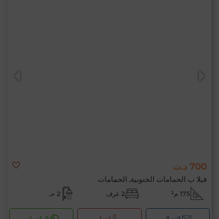
700 د.ت
فيلا ب الحمامات الجنوبية, الحمامات
175 م²
2 غرف
2 حـ
لإتصال
اتصل
الواتساب