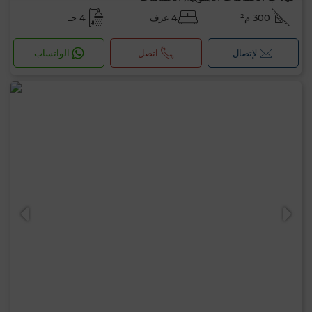
300 م²
4 غرف
4 حـ
لإتصال
اتصل
الواتساب