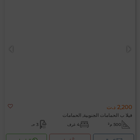
2,200 د.ت
فيلا ب الحمامات الجنوبية, الحمامات
500 م²
4 غرف
3 حـ