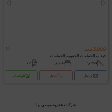
3,000 د.ت
فيلا ب الحمامات الجنوبية, الحمامات
260 م²
4 غرف
2 حـ
لإتصال
اتصل
الواتساب
شركات عقارية موصى بها