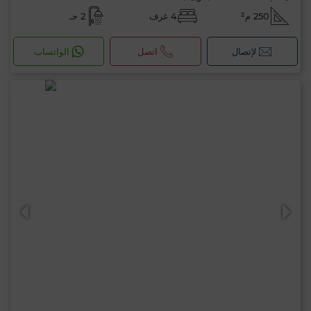
250 م²
4 غرف
2 حـ
مرحبًا، أنا MIA. ما المعيار الذي ترغب في تطبيقه
لإتصال
اتصل
الواتساب
الآن؟