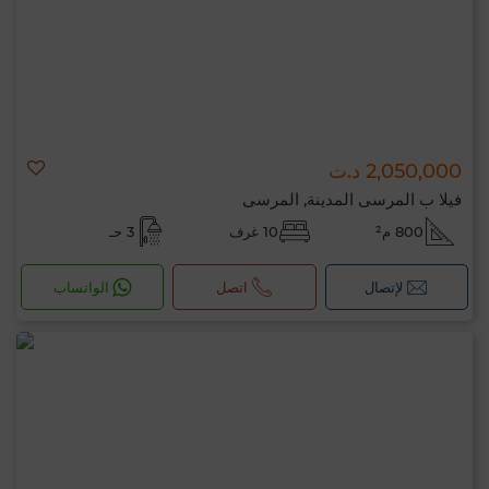
2,050,000 د.ت
فيلا ب المرسى المدينة, المرسى
800 م²
10 غرف
3 حـ
لإتصال
اتصل
الواتساب