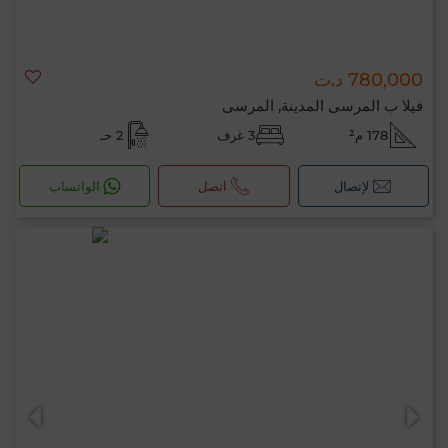
780,000 د.ت
فيلا ب المرسى المدينة, المرسى
178 م²
3 غرف
2 حـ
لإتصال
اتصل
الواتساب