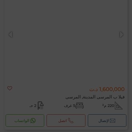
1,600,000 د.ت
فيلا ب المرسى المدينة, المرسى
220 م²
5 غرف
2 حـ
لإتصال
اتصل
الواتساب