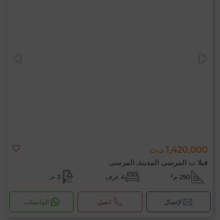
1,420,000 د.ت
فيلا ب المرسى المدينة, المرسى
250 م²
4 غرف
3 حـ
لإتصال
اتصل
الواتساب