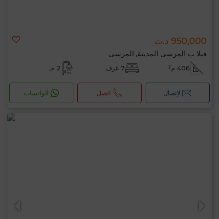
950,000 د.ت
فيلا ب المرسى المدينة, المرسى
406 م²
7 غرف
2 حـ
لإتصال
اتصل
الواتساب