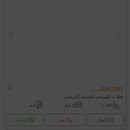
800,000 د.ت
فيلا ب المرسى المدينة, المرسى
245 م²
3 غرف
2 حـ
لإتصال
اتصل
الواتساب