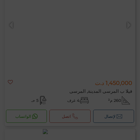
1,450,000 د.ت
فيلا ب المرسى المدينة, المرسى
260 م²
4 غرف
5 حـ
لإتصال
اتصل
الواتساب