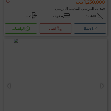
1,230,000 د.ت
فيلا ب المرسى المدينة, المرسى
410 م²
4 غرف
2 حـ
لإتصال
اتصل
الواتساب