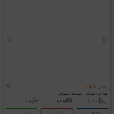
اتصل بالناشر
فيلا ب المرسى المدينة, المرسى
680 م²
4 غرف
4 حـ
لإتصال
اتصل
الواتساب