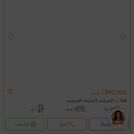
1,390,000 د.ت
فيلا ب المرسى المدينة, المرسى
335 م²
3 غرف
1 حـ
لإتصال
اتصل
الواتساب