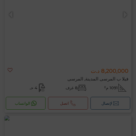
0 / 500
8,200,000 د.ت
فيلا ب المرسى المدينة, المرسى
1091 م²
8 غرف
4 حـ
لإتصال
اتصل
الواتساب