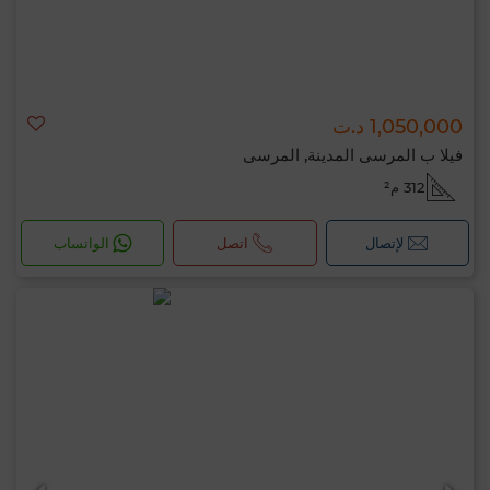
1,050,000 د.ت
فيلا ب المرسى المدينة, المرسى
312 م²
لإتصال
اتصل
الواتساب