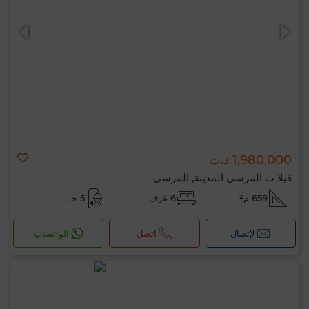
1,980,000 د.ت
فيلا ب المرسى المدينة, المرسى
659 م²
6 غرف
5 حـ
لإتصال
اتصل
الواتساب