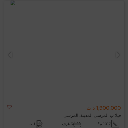
1,900,000 د.ت
فيلا ب المرسى المدينة, المرسى
1017 م²
3 غرف
1 حـ