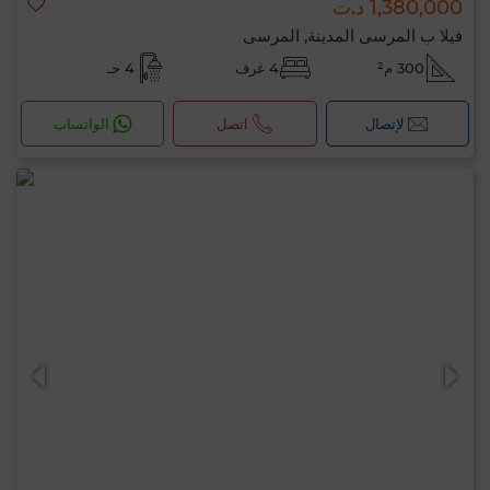
1,380,000 د.ت
فيلا ب المرسى المدينة, المرسى
300 م²
4 غرف
4 حـ
لإتصال
اتصل
الواتساب