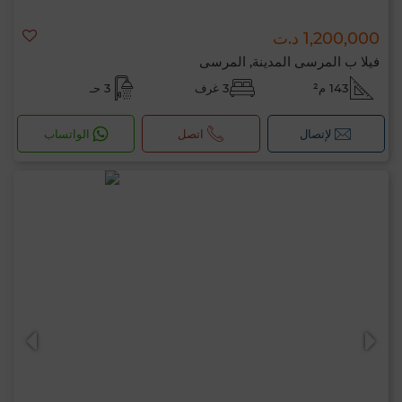
1,200,000 د.ت
فيلا ب المرسى المدينة, المرسى
143 م²
3 غرف
3 حـ
لإتصال
اتصل
الواتساب
مرحبًا، أنا MIA. ما المعيار الذي ترغب في تطبيقه
الآن؟