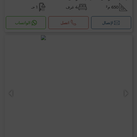
650 م²
4 غرف
1 حـ
لإتصال
اتصل
الواتساب