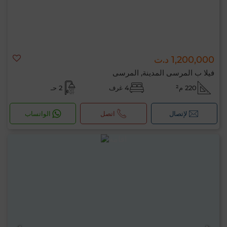
1,200,000 د.ت
فيلا ب المرسى المدينة, المرسى
220 م²
4 غرف
2 حـ
لإتصال
اتصل
الواتساب