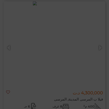
4,300,000 د.ت
فيلا ب المرسى المدينة, المرسى
400 م²
8 غرف
6 حـ