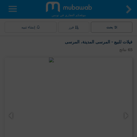
موقعكم العقاري في تونس
بحث
فرز
إنشاء تنبيه
فيلات للبيع - المرسى المدينة، المرسى
65
نتائج