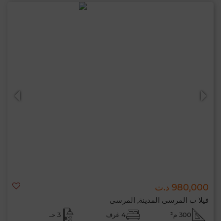
980,000 د.ت
فيلا ب المرسى المدينة, المرسى
300 م²
4 غرف
3 حـ