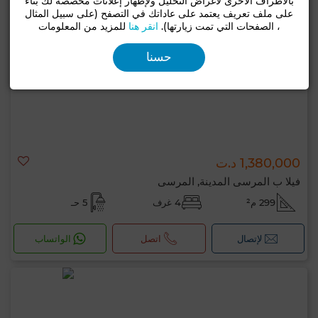
بالأطراف الأخرى لأغراض التحليل ولإظهار إعلانات مخصصة لك بناءً
على ملف تعريف يعتمد على عاداتك في التصفح (على سبيل المثال
، الصفحات التي تمت زيارتها).
انقر هنا
للمزيد من المعلومات
حسنا
1,380,000 د.ت
فيلا ب المرسى المدينة, المرسى
299 م²
4 غرف
5 حـ
لإتصال
اتصل
الواتساب