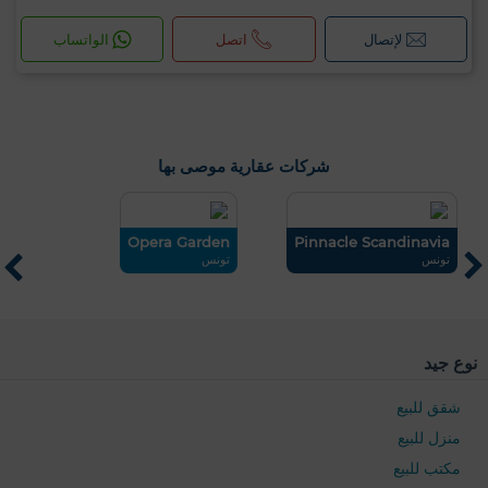
لإتصال
اتصل
الواتساب
شركات عقارية موصى بها
..
Opera Garden
Pinnacle Scandinavia
تونس
تونس
سو
نوع جيد
شقق للبيع
منزل للبيع
مكتب للبيع