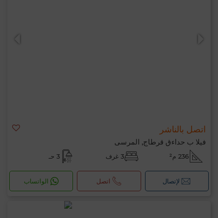
مرحبًا، أنا MIA. ما المعيار الذي ترغب في تطبيقه
الآن؟
اتصل بالناشر
فيلا ب حداءق قرطاج, المرسى
236 م²
3 غرف
3 حـ
لإتصال
اتصل
الواتساب