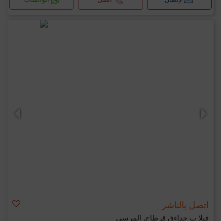
اتصل بالناشر
فيلا ب حداءق قرطاج, المرسى