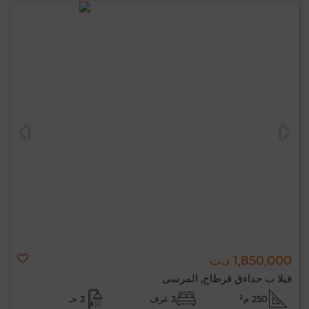
1,850,000 د.ت
فيلا ب حداءق قرطاج, المرسى
250 م²
3 غرف
3 حـ