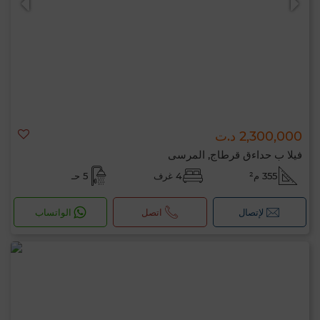
2,300,000 د.ت
فيلا ب حداءق قرطاج, المرسى
355 م²
4 غرف
5 حـ
لإتصال
اتصل
الواتساب