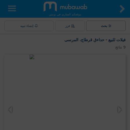
موقعكم العقاري في تونس
بحث
فرز
إنشاء تنبيه
فيلات للبيع - حداءق قرطاج، المرسى
9
نتائج