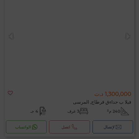
1,300,000 د.ت
فيلا ب حداءق قرطاج, المرسى
240 م²
3 غرف
4 حـ
لإتصال
اتصل
الواتساب