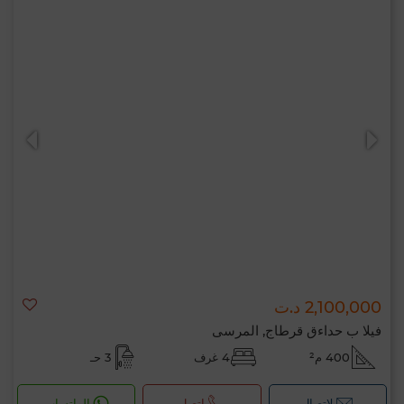
2,100,000 د.ت
فيلا ب حداءق قرطاج, المرسى
400 م²
4 غرف
3 حـ
لإتصال
اتصل
الواتساب