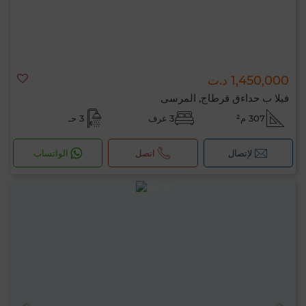
1,450,000 د.ت
فيلا ب حداءق قرطاج, المرسى
307 م²
3 غرف
3 حـ
لإتصال
اتصل
الواتساب