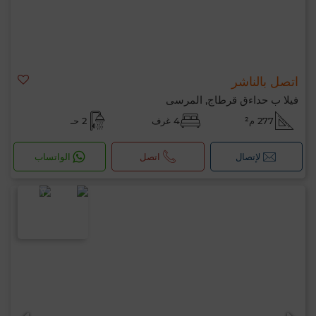
اتصل بالناشر
فيلا ب حداءق قرطاج, المرسى
277 م²
4 غرف
2 حـ
لإتصال
اتصل
الواتساب