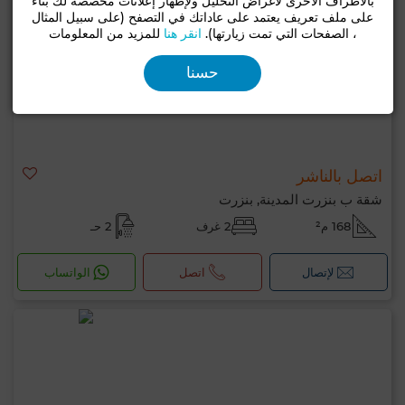
بالأطراف الأخرى لأغراض التحليل ولإظهار إعلانات مخصصة لك بناءً
على ملف تعريف يعتمد على عاداتك في التصفح (على سبيل المثال
، الصفحات التي تمت زيارتها).
انقر هنا
للمزيد من المعلومات
حسنا
اتصل بالناشر
شقة ب بنزرت المدينة, بنزرت
168 م²
2 غرف
2 حـ
لإتصال
اتصل
الواتساب