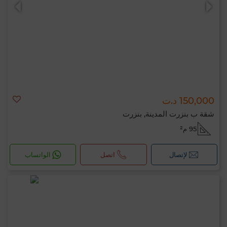
150,000 د.ت
0 / 500
شقة ب بنزرت المدينة, بنزرت
95 م²
لإتصال
اتصل
الواتساب