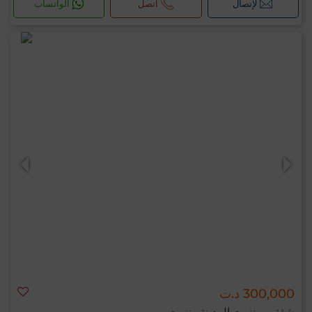
لإتصال
اتصل
الواتساب
300,000 د.ت
شقة ب بنزرت المدينة, بنزرت