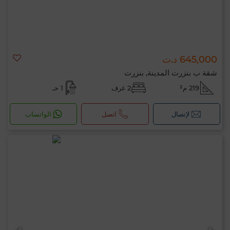
645,000 د.ت
شقة ب بنزرت المدينة, بنزرت
219 م²
2 غرف
1 حـ
لإتصال
اتصل
الواتساب