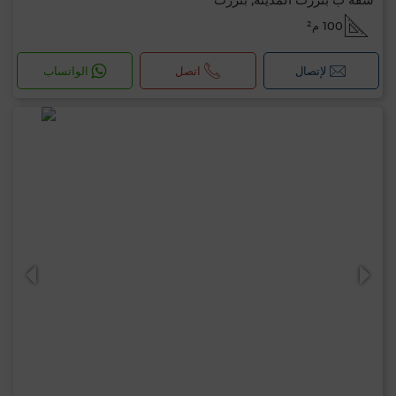
100 م²
لإتصال
اتصل
الواتساب