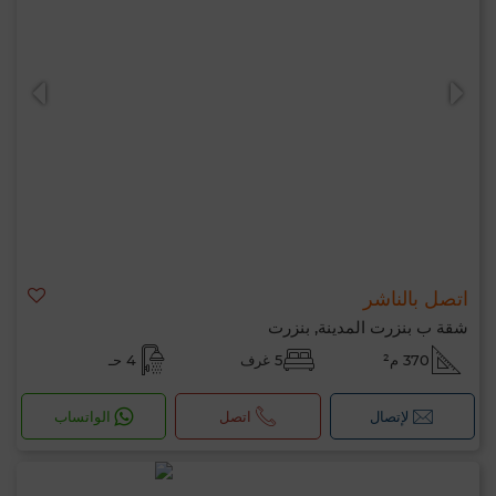
اتصل بالناشر
شقة ب بنزرت المدينة, بنزرت
370 م²
5 غرف
4 حـ
لإتصال
اتصل
الواتساب