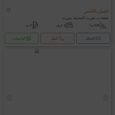
اتصل بالناشر
شقة ب بنزرت المدينة, بنزرت
106 م²
2 غرف
2 حـ
لإتصال
اتصل
الواتساب
مرحبًا، أنا MIA. ما المعيار الذي ترغب في تطبيقه
الآن؟