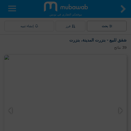
موقعكم العقاري في تونس
بحث
فرز
إنشاء تنبيه
شقق للبيع - بنزرت المدينة، بنزرت
39
نتائج