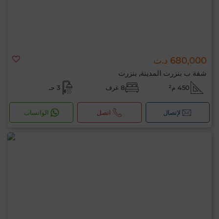
680,000 د.ت
شقة ب بنزرت المدينة, بنزرت
450 م²
8 غرف
3 حـ
لإتصال
اتصل
الواتساب