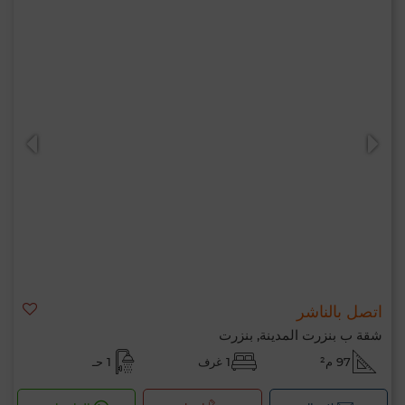
اتصل بالناشر
شقة ب بنزرت المدينة, بنزرت
97 م²
1 غرف
1 حـ