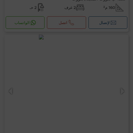
160 م²
2 غرف
2 حـ
لإتصال
اتصل
الواتساب