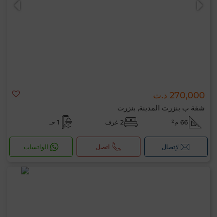
270,000 د.ت
شقة ب بنزرت المدينة, بنزرت
66 م²
2 غرف
1 حـ
لإتصال
اتصل
الواتساب