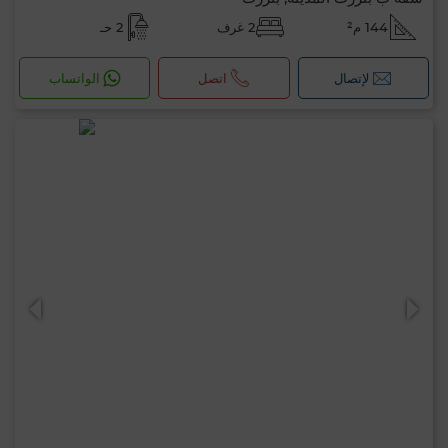
144 م²
2 غرف
2 حـ
لإتصال
اتصل
الواتساب