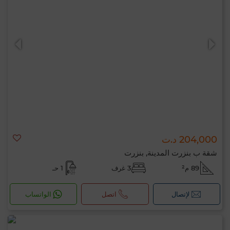
204,000 د.ت
شقة ب بنزرت المدينة, بنزرت
89 م²
3 غرف
1 حـ
لإتصال
اتصل
الواتساب