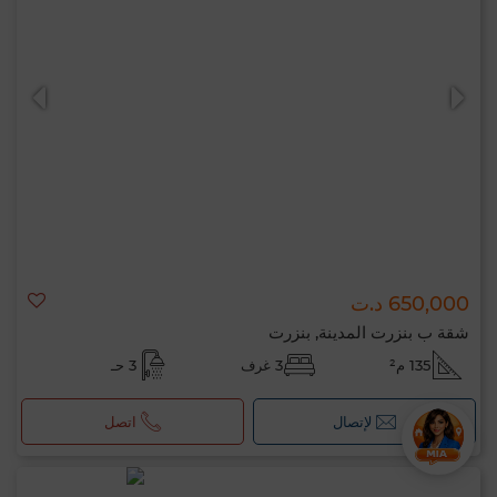
650,000 د.ت
شقة ب بنزرت المدينة, بنزرت
135 م²
3 غرف
3 حـ
لإتصال
اتصل