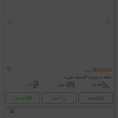
564,000 د.ت
شقة ب بنزرت المدينة, بنزرت
141 م²
2 غرف
1 حـ
لإتصال
اتصل
الواتساب