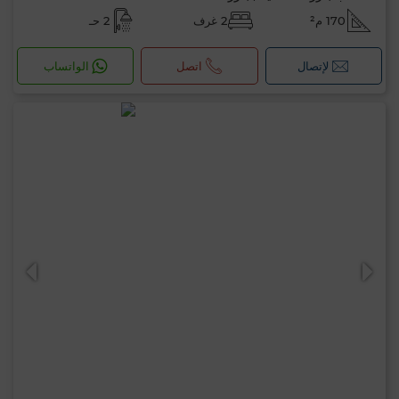
170 م²
2 غرف
2 حـ
لإتصال
اتصل
الواتساب