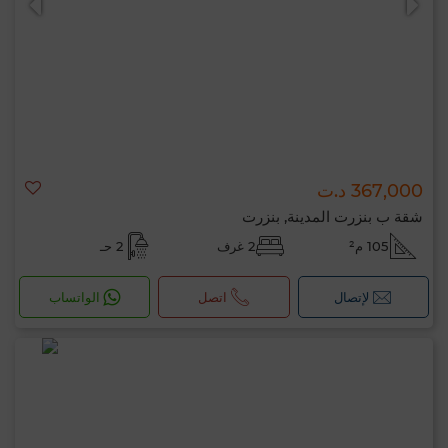
367,000 د.ت
شقة ب بنزرت المدينة, بنزرت
105 م²
2 غرف
2 حـ
لإتصال
اتصل
الواتساب