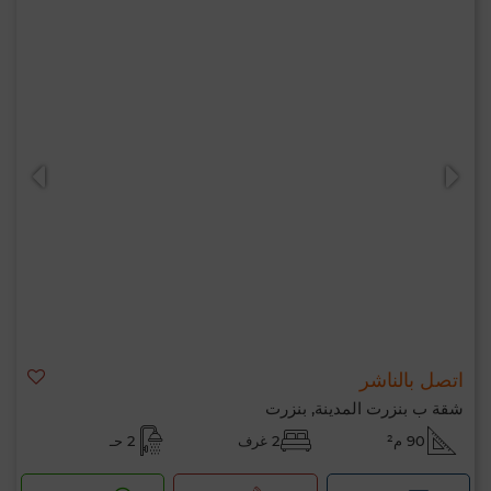
اتصل بالناشر
شقة ب بنزرت المدينة, بنزرت
90 م²
2 غرف
2 حـ