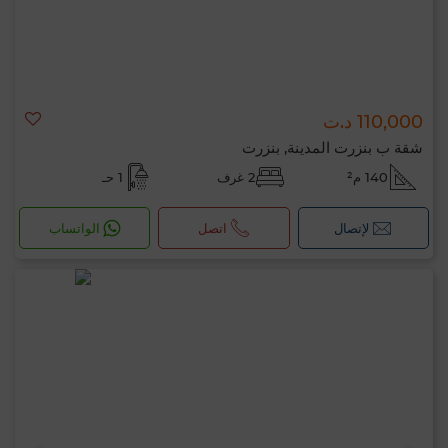
110,000 د.ت
شقة ب بنزرت المدينة, بنزرت
140 م²
2 غرف
1 حـ
لإتصال
اتصل
الواتساب