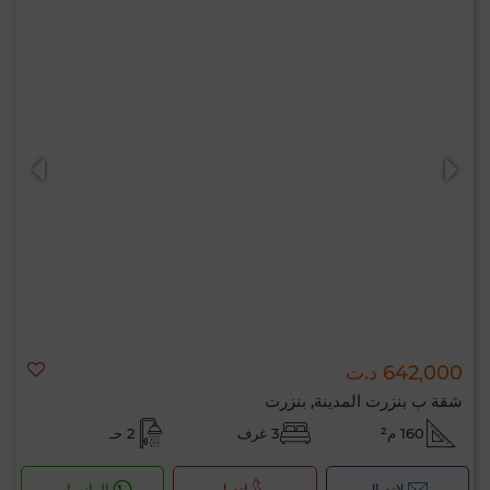
642,000 د.ت
شقة ب بنزرت المدينة, بنزرت
160 م²
3 غرف
2 حـ
لإتصال
اتصل
الواتساب