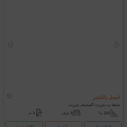
اتصل بالناشر
شقة ب بنزرت المدينة, بنزرت
220 م²
3 غرف
2 حـ