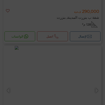
290,000 د.ت
شقة ب بنزرت المدينة, بنزرت
128 م²
لإتصال
اتصل
الواتساب