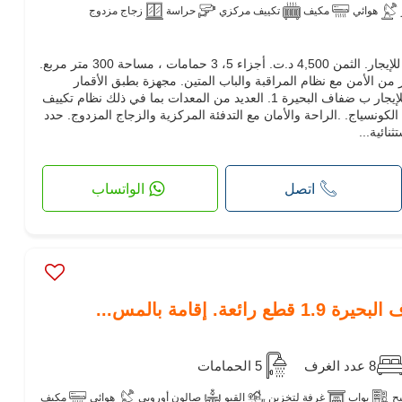
هوائي
مكيف
تكييف مركزي
حراسة
زجاج مزدوج
الراحة والهدوء بهذه الفيلا المعروضة للإيجار. الثمن 4,500 د.ت. أجزاء 5، 3 حمامات ، مساحة 300 متر مربع.
 من الأمن مع نظام المراقبة والباب المتين. مجهزة بطبق الأقمار
الصناعية. هذه الفيلا والمنزل الفاخر للإيجار ب ضفاف البحيرة 1. العديد من المعدات بما في ذلك نظام تكييف
الكونسياج. .الراحة والأمان مع التدفئة المركزية والزجاج المزدوج. حدد
نائية...
اتصل
الواتساب
عة. إقامة بالمس...
8 عدد الغرف
5 الحمامات
ح
بواب
غرفة لتخزين
القبو
صالون أوروبي
هوائي
مكيف