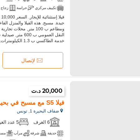
تكييف مركزي
حراسة
زجاج 
مسموح بدخول الحيوانات الأليفة
خدمة الطاكسي ب 1.3 الكيلومترات, مستشفيات ب 2.9 الكيلومترات
لإتصال
20,000 د.ت
فيلا S5 مع مسبح في بحيرة 1
ضفاف البحيرة 1, تونس
6 الغرف
5 عدد الغرف
حديقة
شرفة
مرآب
مسب