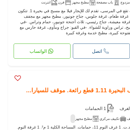
مزدوج
باب مصفحة
مطبخ مجهز
فرن
انترنت
PHOENIX ESTATES، وكالة عقارية تقع في المرسى، تقدم لك للإيجار فيلا مع مسبح في بحيرة 1. تتكون
ة، غرفة طعام، غرفة جلوس، جناح جونيور، مطبخ مجهز مع مجفف
رفة معيشة، جناح رئيسي، ثلاث أجنحة جونيور، حمام وتراس. -في
بح، تراس وزاوية للشواء. -في القبو: جراج ومأوى، غرفة حارس مع
وحة كبيرة، مطبخ خدمة وغرفة كبيرة
اتصل
الواتساب
. موقف للسيارا...
1 الحمامات
ف
تكييف مركزي
مطبخ مجهز
فيلا إستثنائية للإيجار. السعر 12,000 د.ت. 1 غرف النوم 11، حمامات. المساحة الكلية 1 م². 1 غرفة النوم.