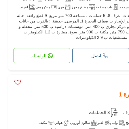
مزدوج
باب مصفحة
مطبخ مجهز
فرن
ميكروويف
انترنت
فيلا إستثنائية للإيجار. السعر 10,000 د.ت. غرف 8، 5 حمامات ، مساحة 700 متر مربع. 9 قطع رائعة. حالة
جيدة. مسبح. هذه الفيلا والمنزل الفاخر للإيجار ب ضفاف البحيرة 1, المرسى. حديقة. : بالقرب من حانات
ومطاعم ب 100 متر, محلات تجارية و مركز تجاري ب 400 متر, مؤسسات دراسية ب 500 متر, محطة و
النقل العمومي ب 600 متر, صيدلية ب 750 متر, مكتبة ب 900 متر, سوق ممتازة ب 1.2 الكيلومترات,
اتصل
الواتساب
3 الحمامات
ح
بواب
القبو
صالون أوروبي
هوائي
مكيف