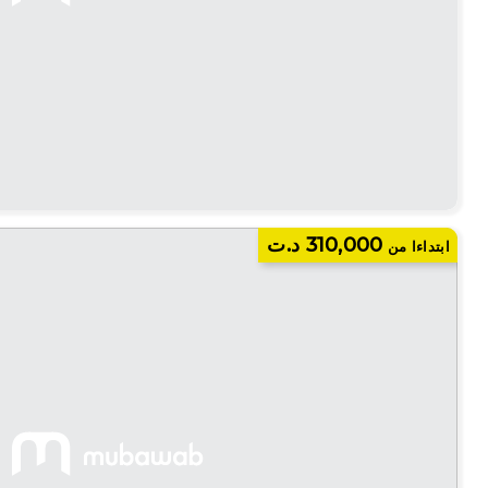
310,000 د.ت
ابتداءا من