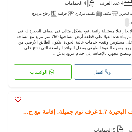
4 عدد الغرف
4 الحمامات
 لتخزين
مكيف
تكييف مركزي
حراسة
زجاج مزدوج
ن
تقدم لكم Maison de l'Immobilier للإيجار فيلا مستقلة رائعة، تقع بشكل مثالي في ضفاف البحيرة 1، في
حي سكني مرغوب فيه، هادئ وآمن. تم بناء هذه الفيلا على قطعة أرض مساحتها 750 متر مربع مع مساحة
ربع، مقسمة على مستويين وتقدم خدمات عالية الجودة. يتكون الطابق الأرضي من
سع تبلغ مساحته 120 متر مربع، يغمره الضوء الطبيعي بفضل النوافذ الواسعة التي تفتح على
ومطبخ مجهز، بالإضافة إلى حمام مزود بدش...
اتصل
الواتساب
يلة. إقامة مع ح...
5 الحمامات