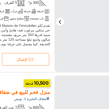
350 م²
5 الغرف
حديقة
شرفة
مرآب
غرفة
باب مصفحة
مطبخ مجهز
فر
مبنية قدرها 350 متر م
صالون وا
الحديقة. كما يشتمل على غرفة نوم، 
لإتصال
10,500 د.ت
منزل فخم للبيع في ضفاف البحيرة 1.7 غرف نوم جم
ضفاف البحيرة 1, تونس
600 م²
7 عدد الغرف