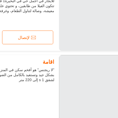
للا
مسموح بدخول الحيوانات الأليفة
معيشة، وصالة لتناول الطعام، وغرفة مع
لإتصال
اقامة
لشقق s 1 إلى 220 متر