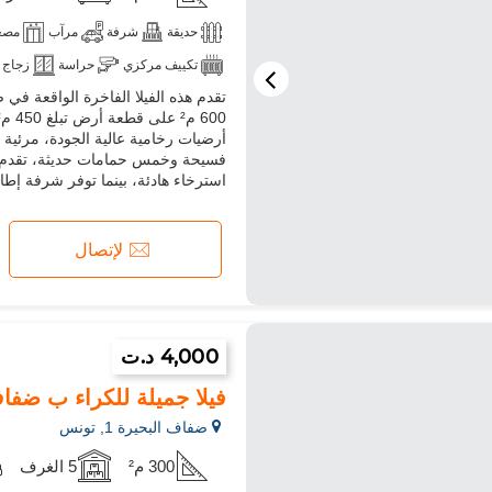
حديقة
شرفة
مرآب
مصع
تكييف مركزي
حراسة
زجاج 
أرضيات رخامية عالية الجودة، مرئية 
فسيحة وخمس حمامات حديثة، تقدم ج
استرخاء هادئة، بينما توفر شرفة إطارً
لإتصال
4,000 د.ت
فيلا جميلة للكراء ب ضفاف البحيرة 1.4 غرف. باب
ضفاف البحيرة 1, تونس
300 م²
5 الغرف