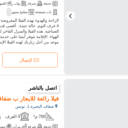
حديقة
شرفة
بواب
القبو
باب مصفحة
مطبخ مجهز
4 غرف النوم. حالة جيدة. .أقصى قدر
الهواء. الإقامة تتوفر أيضا على خدمة 
موعد من أجل زيارتك لهذه الفيلا الإستث
لإتصال
اتصل بالناشر
فيلا رائعة للايجار ب ضفاف البحيرة 1.9 قطع رائ
ضفاف البحيرة 1, تونس
700 م²
9 الغرف
حديقة
شرفة
مرآب
مسب