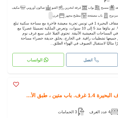
د
مسبح
بواب
غرفة لتخزين
القبو
صالون أوروبي
مكيف
مزدوج
باب مصفحة
مطبخ مجهز
فرن
تقدم هذه الفيلا الفاخرة الواقعة في ضفاف البحيرة 1 في تونس تجربة معيشة فاخرة مع مساحة سكنية تبلغ
600 م² على قطعة أرض تبلغ 450 م². تم بناؤها منذ 5 إلى 10 سنوات، وتعرض الملكية تصميمًا عصريًا مع
في المساحات المعيشية الأنيقة. تحتوي الفيلا على سبع غرف نوم
ميعها تشطيبات راقية. في الخارج، يخلق حديقة خضراء مساحة
ا مثاليًا لاستقبال الضيوف في الهواء الطلق...
اتصل
الواتساب
 متين ، طبق الأ...
4 عدد الغرف
3 الحمامات