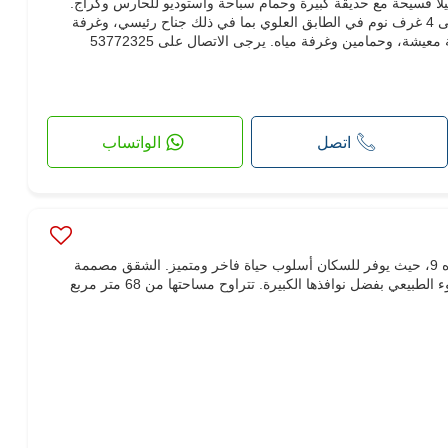
يجار في أجمل حي في البحيرة1 فيلا فسيحة مع حديقة كبيرة وحمام سباحة واستوديو للحارس وكراج.
تتكون الفيلا من طابقين، و تحتوي على 4 غرف نوم في الطابق العلوي بما في ذلك جناح رئيسي، وغرفة
يشة، وحمامين وغرفة مياه. يرجى الاتصال على 53772325
اتصل
الواتساب
"لا ريجنس" هو أفخم سكن في المنزه 9، حيث يوفر للسكان أسلوب حياة فاخر ومتميز. الشقق مصممة
بشكل جيد وتستفيد بالكامل من الضوء الطبيعي بفضل نوافذها الكبيرة. تتراوح مساحتها من 68 متر مربع