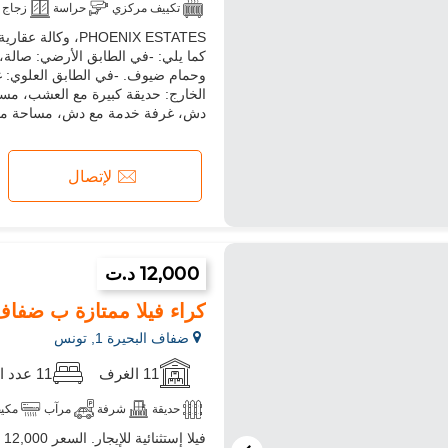
تكييف مركزي
حراسة
زجاج 
مسموح بدخول الحيوانات الأليفة
كما يلي: -في الطابق الأرضي: صال
وحمام ضيوف. -في الطابق العلوي: غ
الخارج: حديقة كبيرة مع العشب، مس
دش، غرفة خدمة مع دش، مساحة مفت
لإتصال
12,000 د.ت
كراء فيلا ممتازة ب ضفاف البحيرة 1.11 قطع رائعة
ضفاف البحيرة 1, تونس
11 الغرف
11 عدد الغرف
حديقة
شرفة
مرآب
مكي