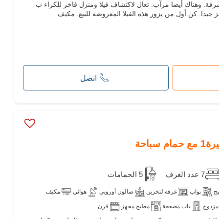
شرفة. وهناك أيضا مرآب. تعال لاكتشاف فيلا ومنزل فاخر للكراء ب
اتصل
سباحة
7 عدد الغرف
5 الحمامات
ح
بواب
غرفة لتخزين
صالون أوروبي
هوائي
مكيف
مزدوج
باب مصفحة
مطبخ مجهز
فرن