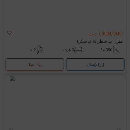
1,300,000 د.ت
منزل ب شطرانة 3, سكرة
350 م²
3 غرف
2 حـ
لإتصال
اتصل
مرحبًا، أنا MIA. ما المعيار الذي ترغب في تطبيقه
الآن؟