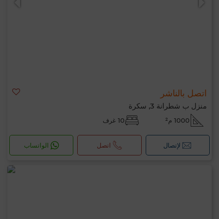
اتصل بالناشر
منزل ب شطرانة 3, سكرة
1000 م²
10 غرف
لإتصال
اتصل
الواتساب