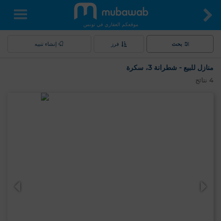
موقعكم العقاري في تونس
بحث
فرز
إنشاء تنبيه
منازل للبيع - شطرانة 3، سكرة
4
نتائج