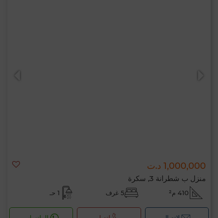
1,000,000 د.ت
منزل ب شطرانة 3, سكرة
410 م²
5 غرف
1 حـ
لإتصال
اتصل
الواتساب