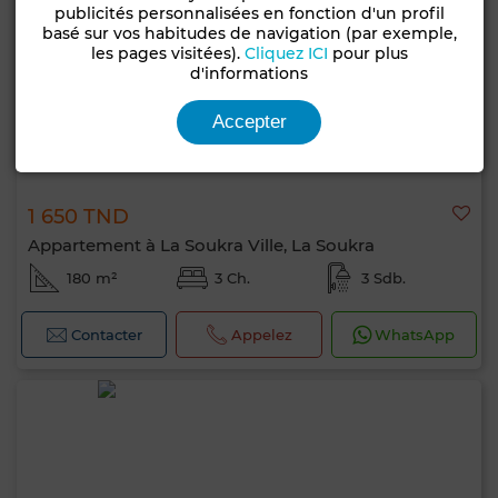
publicités personnalisées en fonction d'un profil
basé sur vos habitudes de navigation (par exemple,
les pages visitées).
Cliquez ICI
pour plus
d'informations
Accepter
1 650 TND
Appartement à La Soukra Ville, La Soukra
180 m²
3 Ch.
3 Sdb.
Contacter
Appelez
WhatsApp