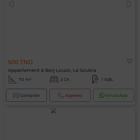
500 TND
0 / 500
Appartement à Borj Louzir, La Soukra
70 m²
2 Ch.
1 Sdb.
Contacter
Appelez
WhatsApp