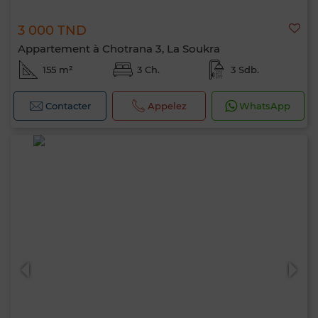
3 000 TND
Appartement à Chotrana 3, La Soukra
155 m²
3 Ch.
3 Sdb.
Contacter
Appelez
WhatsApp
Bonjour, je suis MIA. Quel critère souhaitez-
vous appliquer maintenant ?