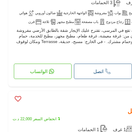
3 الحمامات
ح
بواب
مفروشة
الواجهة الخارجية
صالون أوروبي
هوائي
زجاج مزدوج
باب مصفحة
مطبخ مجهز
ثلاجة
فرن
، وكالة عقارية تقع في المرسى، تقترح عليك الإيجار شقة بالطابق الأرضي مفروشة
ف
انترنت
مسموح بدخول الحيوانات الأليفة
في إقامة بالبحيرة 1. تتكون من: غرفة معيشة، غرفة طعام، مطبخ مجهز، مطبخ للخدمة، حمام
للضيوف، جناح رئيسي، غرفتين نوم وحمام مشترك. - في الخارج: مسبح، حديقة، Terrasse ومكان لوقوف
اتصل
الواتساب
انخفاض السعر 22,000 د.ت
1 غرف
1 الحمامات