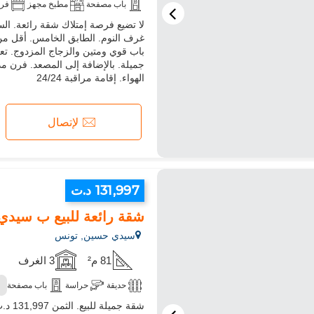
باب مصفحة
مطبخ مجهز
فر
غرف النوم. الطابق الخامس. أقل من س
باب قوي ومتين والزجاج المزدوج. تع
جميلة. بالإضافة إلى المصعد. فرن مد
الهواء. إقامة مراقبة 24/24
لإتصال
131,997 د.ت
شقة رائعة للبيع ب سيدي حسين. الم
سيدي حسين, تونس
81 م²
3 الغرف
حديقة
حراسة
باب مصفحة