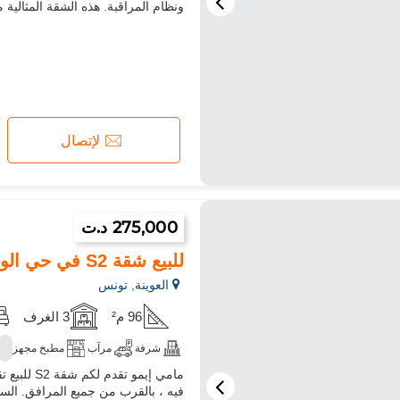
ونظام المراقبة. هذه الشقة المثال
لإتصال
275,000 د.ت
للبيع شقة S2 في حي الواحات العوينة
العوينة, تونس
96 م²
3 الغرف
شرفة
مرآب
مطبخ مجهز