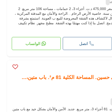
ن
لا تضيع فرصة إمتلاك شقة رائعة. السعر 475,000 د.ت. أجزاء 3، 2 حمامات ، مساحة 106 متر مربع. 2
نة. خاصية الأرض الرخام . .الراحة والأمان مع المدفئة المركزية ،
ال لاكتشاف هذه الشقة المعروضة للبيع ب العوينة. استمتع بشرفة
مج. اتصل بنا إذا كنت مهتمًا بهذه الشقة. مطبخ مجهز. نظام تكييف
اتصل
الواتساب
ساحة الكلية 81 م². باب متين،...
شقة جميلة للبيع. الثمن 131,997 د.ت. 81 أجزاء 3، متر مربع. جديد. الأمن والأمان بشكل جيد مع باب متين