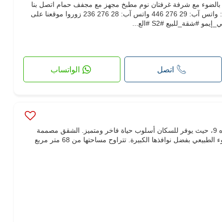
 بالضوء مع شرفة غرفتان نوم مطبخ مجهز مع مجفف حمام اتصل بنا
لمزيد من المعلومات أو لتنظيم زيارة: واتس آب: 29 276 446 واتس آب: 28 276 236 زوروا موقعنا على
اتصل
الواتساب
"لا ريجنس" هو أفخم سكن في المنزه 9، حيث يوفر للسكان أسلوب حياة فاخر ومتميز. الشقق مصممة
بشكل جيد وتستفيد بالكامل من الضوء الطبيعي بفضل نوافذها الكبيرة. تتراوح مساحتها من 68 متر مربع