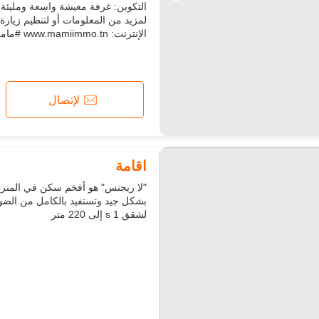
التكوين: غرفة معيشة واسعة ومليئة
الإنترنت: www.mamiimmo.tn #مامي_إيمو #شقة_للبيع #S2 #الع...
لإتصال
اقامة
لشقق s 1 إلى 220 متر