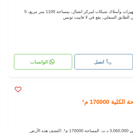
مبنى فاخر للاستخدام كمكاتب مع تجهيزات وأسلاك شبكات لمركز اتصال، بمساحة 1100 متر مربع، 5
لطابق السفلي، يقع في لا فاييت تونس
اتصل
الواتساب
ة 170000 م²
امتلك أرض جيدة معروضة للبيع. الثمن 3,060,000 د.ت. المساحة 170000 م². اكتشف هذه الأرض