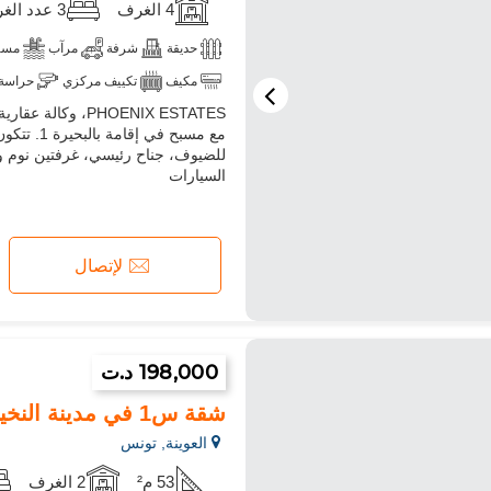
4 الغرف
3 عدد الغرف
حديقة
شرفة
مرآب
مسب
مكيف
تكييف مركزي
حراسة
PHOENIX ESTATES
تلفزيون
آلة غسيل
ميكرووي
مع مسبح 
السيارات
لإتصال
198,000 د.ت
شقة س1 في مدينة النخيل
العوينة, تونس
53 م²
2 الغرف