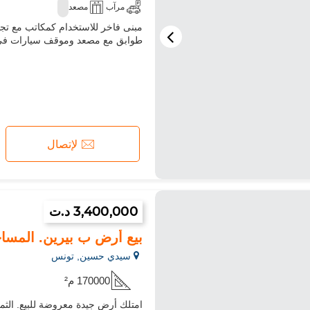
مرآب
مصعد
طوابق مع مصعد وموقف سيارات في ا
لإتصال
3,400,000 د.ت
بيع أرض ب بيرين. المساحة الكلي
سيدي حسين, تونس
170000 م²