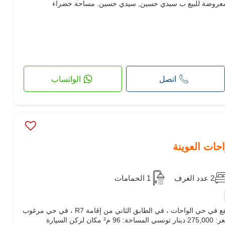
ية معروضة للبيع ب سيدي حسين, سيدي حسين. مساحة خضراء
اتصل
الواتساب
2 عدد الغرف
1 الحمامات
مامي إيمو تقدم لكم شقة S2 للبيع تقع في حي الواحات ، في الطابق الثاني من إقامة R7 ، في حي مرغوب
فيه ، بالقرب من جميع المرافق. السعر: 275,000 دينار تونسي المساحة: 96 م² مكان لركن السيارة