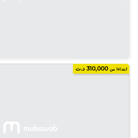
310,000 د.ت
ابتداءا من