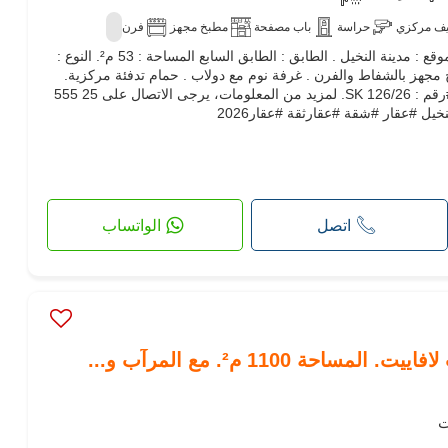
يف مركزي
حراسة
باب مصفحة
مطبخ مجهز
فرن
للبيع : شقة S1 في مدينة النخيل . الموقع : مدينة النخيل . الطابق : الطابق السابع المساحة : 53 م². النوع :
بخ مجهز بالشفاط والفرن . غرفة نوم مع دولاب . حمام تدفئة مركزية.
مكيف هواء السعر : 198.000 دينار #رقم : SK 126/26. لمزيد من المعلومات، يرجى الاتصال على 25 555
اتصل
الواتساب
احة 1100 م². مع المرآب و...