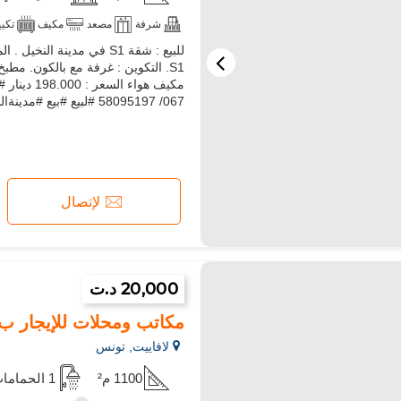
شرفة
مصعد
مكيف
تكي
S1. التكوين : غرفة مع بالكون. مط
067/ 58095197 #لبيع #بيع #مدينةالنخيل #عقار #شقة #عقارثقة #عقار2026
لإتصال
20,000 د.ت
مكاتب ومحلات للإيجار ب لافاييت. المس
لافاييت, تونس
1100 م²
1 الحمامات