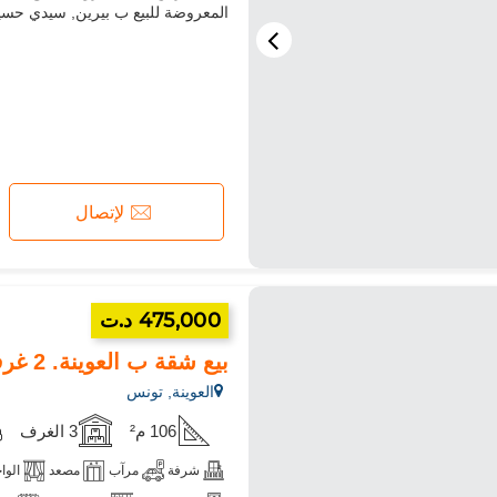
المعروضة للبيع ب بيرين, سيدي حس
لإتصال
475,000 د.ت
بيع شقة ب العوينة. 2 غرف جميلة. باب متين ونظام الزجاج المزدو...
العوينة, تونس
106 م²
3 الغرف
شرفة
مرآب
مصعد
الوا