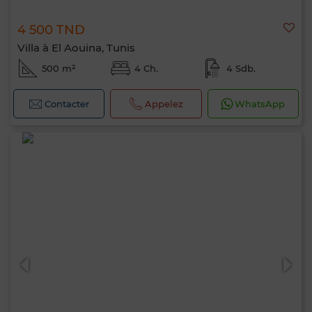
4 500 TND
Villa à El Aouina, Tunis
500 m²
4 Ch.
4 Sdb.
Contacter
Appelez
WhatsApp
Bonjour, je suis MIA. Quel critère souhaitez-
vous appliquer maintenant ?