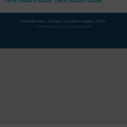
Cité el Ghazela à Raoued
Cité el Ghazela à Raoued
Contactez-nous
À propos
Conditions légales
FAQ's
© 2026 Mubawab SL. Tous droits réservés.