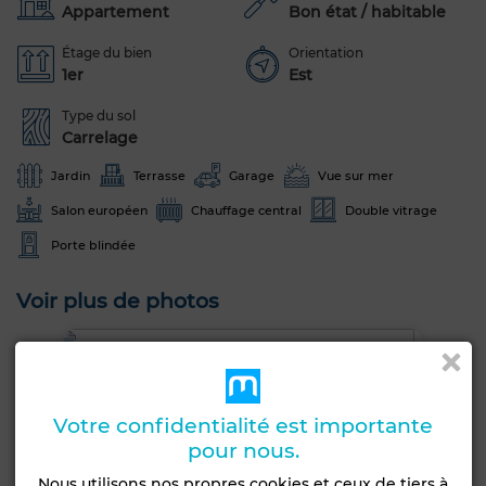
Appartement
Bon état / habitable
Étage du bien
Orientation
1er
Est
Type du sol
Carrelage
Jardin
Terrasse
Garage
Vue sur mer
Salon européen
Chauffage central
Double vitrage
Porte blindée
Voir plus de photos
Votre confidentialité est importante
pour nous.
Nous utilisons nos propres cookies et ceux de tiers à