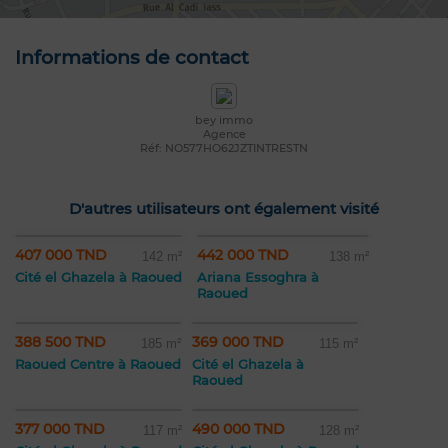
Informations de contact
bey immo
Agence
Réf: NO577HO62JZTINTRESTN
D'autres utilisateurs ont également visité
407 000 TND
442 000 TND
142 m²
138 m²
Cité el Ghazela à Raoued
Ariana Essoghra à
Raoued
388 500 TND
369 000 TND
185 m²
115 m²
Raoued Centre à Raoued
Cité el Ghazela à
Raoued
377 000 TND
490 000 TND
117 m²
128 m²