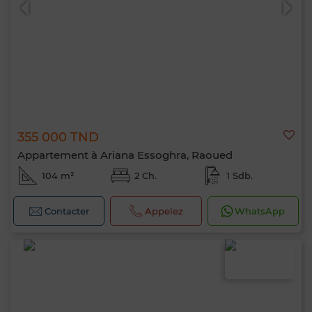
355 000 TND
Appartement à Ariana Essoghra, Raoued
104 m²
2 Ch.
1 Sdb.
Contacter
Appelez
WhatsApp