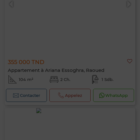
355 000 TND
0 / 500
Appartement à Ariana Essoghra, Raoued
104 m²
2 Ch.
1 Sdb.
Contacter
Appelez
WhatsApp