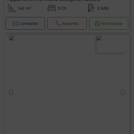
142 m²
3 Ch.
2 Sdb.
Contacter
Appelez
WhatsApp