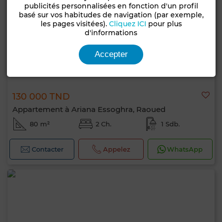
publicités personnalisées en fonction d'un profil
basé sur vos habitudes de navigation (par exemple,
les pages visitées).
Cliquez ICI
pour plus
d'informations
Accepter
130 000 TND
Appartement à Ariana Essoghra, Raoued
80 m²
2 Ch.
1 Sdb.
Contacter
Appelez
WhatsApp