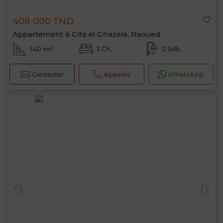
408 000 TND
Appartement à Cité el Ghazela, Raoued
140 m²
3 Ch.
2 Sdb.
Contacter
Appelez
WhatsApp
Bonjour, je suis MIA. Quel critère souhaitez-
vous appliquer maintenant ?