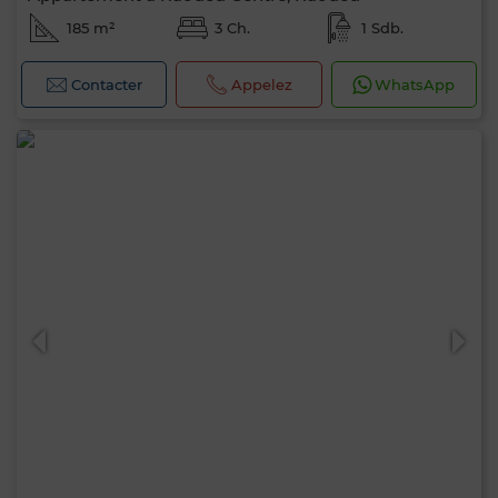
185 m²
3 Ch.
1 Sdb.
Contacter
Appelez
WhatsApp