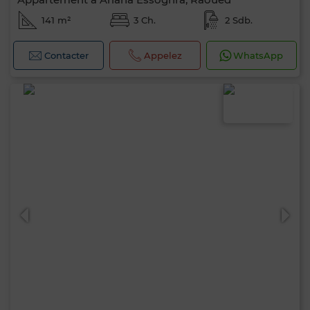
141 m²
3 Ch.
2 Sdb.
Contacter
Appelez
WhatsApp