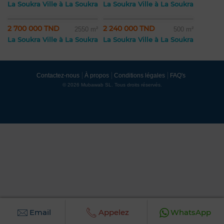
La Soukra Ville à La Soukra
La Soukra Ville à La Soukra
2 700 000 TND
2 240 000 TND
2550 m²
500 m²
La Soukra Ville à La Soukra
La Soukra Ville à La Soukra
Contactez-nous
À propos
Conditions légales
FAQ's
© 2026 Mubawab SL. Tous droits réservés.
Email
Appelez
WhatsApp