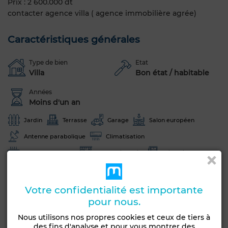
Prix : 2 600.000 dt
contacter agence villa ( agence immobilière agrée)
Caractéristiques générales
Type de bien
Etat
Villa
Bon état / habitable
Années
Moins d'un an
Jardin
Terrasse
Garage
Salon européen
Antenne parabolique
Climatisation
Chauffage central
Cuisine équipée
Réfrigérateur
Four
Machine à laver
Votre confidentialité est importante
Voir plus de photos
pour nous.
Nous utilisons nos propres cookies et ceux de tiers à
des fins d'analyse et pour vous montrer des