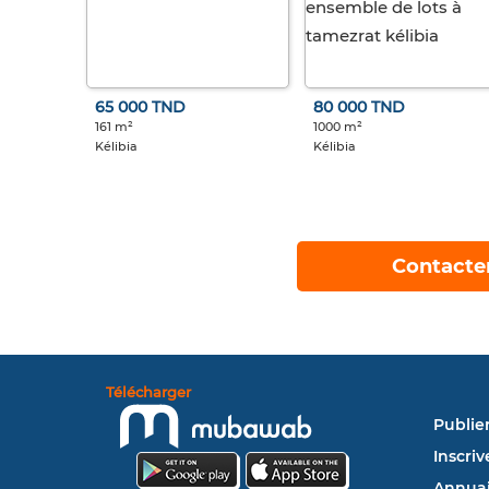
65 000 TND
80 000 TND
161 m²
1000 m²
Kélibia
Kélibia
Contacte
Télécharger
Publie
Inscriv
Annuai