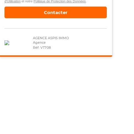
d’Utilisation
et notre
Politique de Protection des Données
.
Contacter
AGENCE ASPIS IMMO
Agence
Réf: VT708