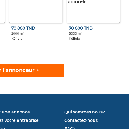
70 000 TND
70 000 TND
2000 m²
8000 m²
Kélibia
Kélibia
r l'annonceur
r une annonce
Qui sommes nous?
ez votre entreprise
Contactez-nous
re
FAQ's