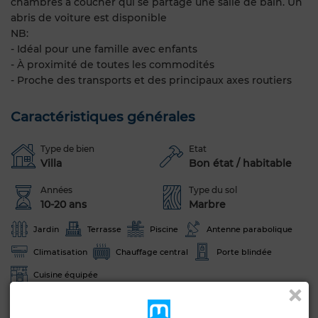
chambres à coucher qui se partage une salle de bain. Un
abris de voiture est disponible
NB:
- Idéal pour une famille avec enfants
- À proximité de toutes les commodités
- Proche des transports et des principaux axes routiers
Caractéristiques générales
Type de bien
Etat
Villa
Bon état / habitable
Années
Type du sol
10-20 ans
Marbre
Jardin
Terrasse
Piscine
Antenne parabolique
Climatisation
Chauffage central
Porte blindée
Cuisine équipée
Voir plus de photos