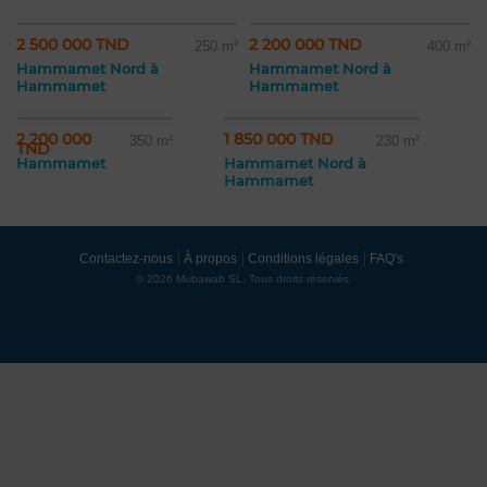
2 500 000 TND
2 200 000 TND
250 m²
400 m²
Hammamet Nord à
Hammamet Nord à
Hammamet
Hammamet
2 200 000
1 850 000 TND
350 m²
230 m²
TND
Hammamet
Hammamet Nord à
Hammamet
Contactez-nous
À propos
Conditions légales
FAQ's
© 2026 Mubawab SL. Tous droits réservés.