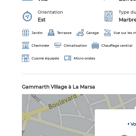
Orientation
Type du
Est
Marbr
Jardin
Terrasse
Garage
Vue sur les
Cheminée
Climatisation
Chauffage central
Cuisine équipée
Micro-ondes
Gammarth Village à La Marsa
Vo