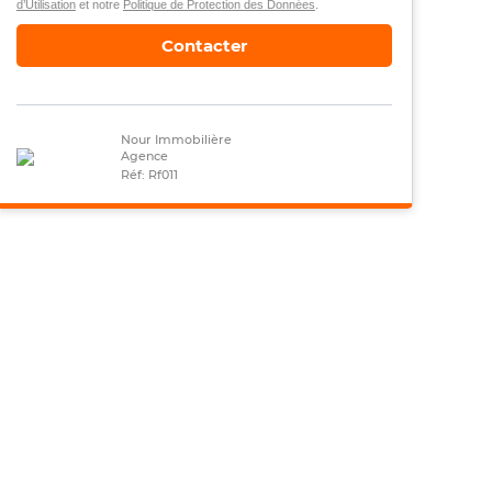
d’Utilisation
et notre
Politique de Protection des Données
.
Contacter
Nour Immobilière
Agence
Réf: Rf011