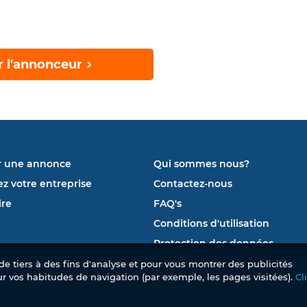
r l'annonceur
r une annonce
Qui sommes nous?
ez votre entreprise
Contactez-nous
re
FAQ's
Conditions d'utilisation
Protection des données
e tiers à des fins d'analyse et pour vous montrer des publicités
ur vos habitudes de navigation (par exemple, les pages visitées).
Cl
© 2026 Mubawab SL. Tous droits réservés. –
Le 1er site immobilier de la Tunisie