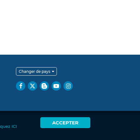
Changer de pays
ACCEPTER
iquez ICI