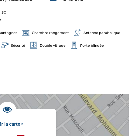
 sol
e
 montagnes
Chambre rangement
Antenne parabolique
Sécurité
Double vitrage
Porte blindée
ir la carte