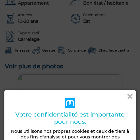
Appartement
Bon état / habitable
Années
Orientation
10-20 ans
Est
Type du sol
Carrelage
Terrasse
Garage
Concierge
Chauffage central
Voir plus de photos
Votre confidentialité est importante
pour nous.
Nous utilisons nos propres cookies et ceux de tiers à
des fins d'analyse et pour vous montrer des