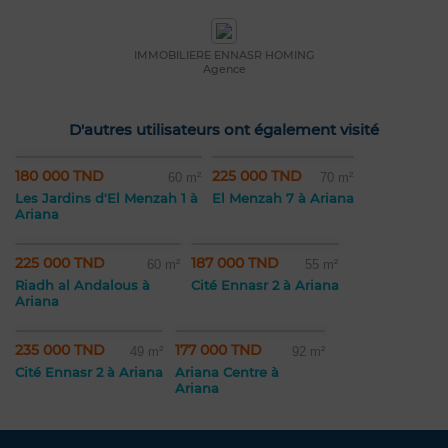
IMMOBILIERE ENNASR HOMING
Agence
D'autres utilisateurs ont également visité
180 000 TND
225 000 TND
60 m²
70 m²
Les Jardins d'El Menzah 1 à
El Menzah 7 à Ariana
Ariana
225 000 TND
187 000 TND
60 m²
55 m²
Riadh al Andalous à
Cité Ennasr 2 à Ariana
Ariana
235 000 TND
177 000 TND
49 m²
92 m²
Cité Ennasr 2 à Ariana
Ariana Centre à
Ariana