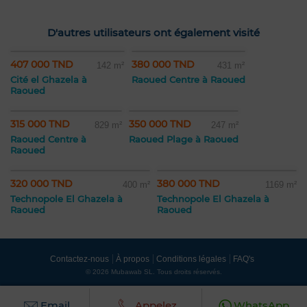
D'autres utilisateurs ont également visité
407 000 TND
380 000 TND
142 m²
431 m²
Cité el Ghazela à
Raoued Centre à Raoued
Raoued
315 000 TND
350 000 TND
829 m²
247 m²
Raoued Centre à
Raoued Plage à Raoued
Raoued
320 000 TND
380 000 TND
400 m²
1169 m²
Technopole El Ghazela à
Technopole El Ghazela à
Raoued
Raoued
Contactez-nous
À propos
Conditions légales
FAQ's
© 2026 Mubawab SL. Tous droits réservés.
Email
Appelez
WhatsApp