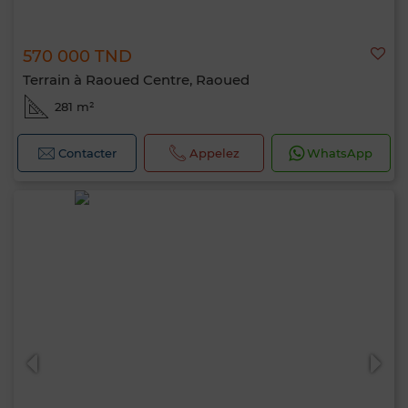
570 000 TND
Terrain à Raoued Centre, Raoued
281 m²
Contacter
Appelez
WhatsApp
Bonjour, je suis MIA. Quel critère souhaitez-
vous appliquer maintenant ?