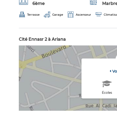
6ème
Marbr
Terrasse
Garage
Ascenseur
Climatis
Cité Ennasr 2 à Ariana
Vo
Écoles