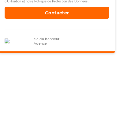
d’Utilisation
et notre
Politique de Protection des Données
.
Contacter
cle du bonheur
Agence