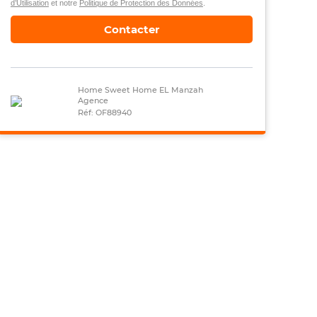
d’Utilisation
et notre
Politique de Protection des Données
.
Contacter
Home Sweet Home EL Manzah
Agence
Réf: OF88940