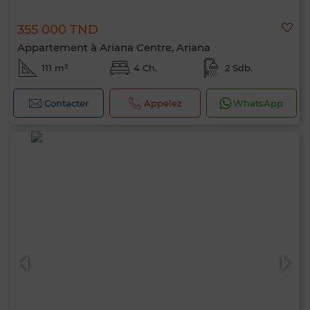
355 000 TND
Appartement à Ariana Centre, Ariana
111 m²
4 Ch.
2 Sdb.
Contacter
Appelez
WhatsApp
Bonjour, je suis MIA. Quel critère souhaitez-
vous appliquer maintenant ?