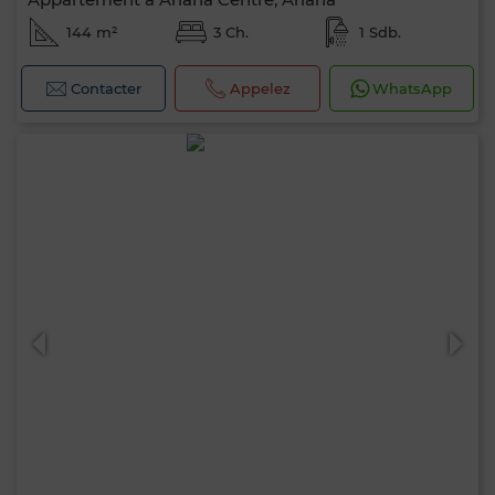
144 m²
3 Ch.
1 Sdb.
Contacter
Appelez
WhatsApp