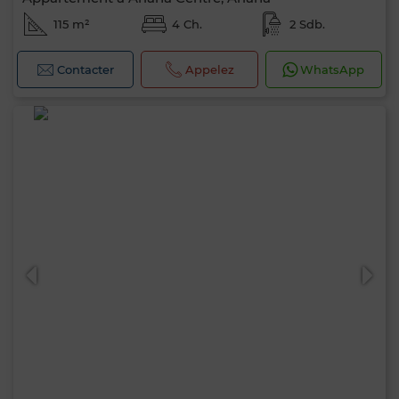
115 m²
4 Ch.
2 Sdb.
Contacter
Appelez
WhatsApp