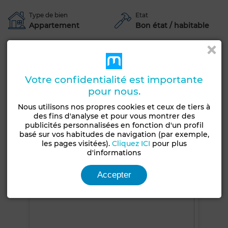
Type de bien
Etat
Appartement
Bon état / habitable
Années
Type du sol
1-5 ans
Marbre
Jardin
Garage
Ascenseur
Concierge
Votre confidentialité est importante
pour nous.
Climatisation
Chauffage central
Sécurité
Cuisine équipée
Four
Micro-ondes
Nous utilisons nos propres cookies et ceux de tiers à
des fins d'analyse et pour vous montrer des
publicités personnalisées en fonction d'un profil
Voir plus de photos
basé sur vos habitudes de navigation (par exemple,
les pages visitées).
Cliquez ICI
pour plus
d'informations
Accepter