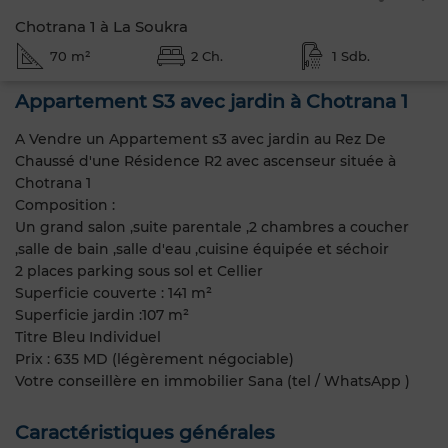
Chotrana 1 à La Soukra
70 m²
2 Ch.
1 Sdb.
Appartement S3 avec jardin à Chotrana 1
A Vendre un Appartement s3 avec jardin au Rez De
Chaussé d'une Résidence R2 avec ascenseur située à
Chotrana 1
Composition :
Un grand salon ,suite parentale ,2 chambres a coucher
,salle de bain ,salle d'eau ,cuisine équipée et séchoir
2 places parking sous sol et Cellier
Superficie couverte : 141 m²
Superficie jardin :107 m²
Titre Bleu Individuel
Prix : 635 MD (légèrement négociable)
Votre conseillère en immobilier Sana (tel / WhatsApp )
Caractéristiques générales