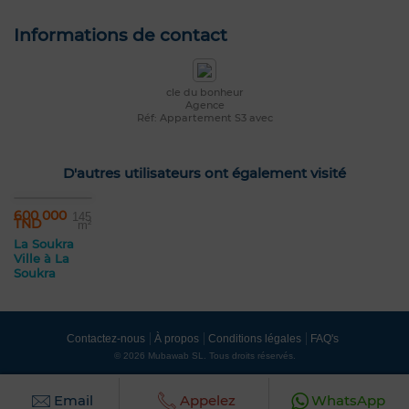
Informations de contact
cle du bonheur
Agence
Réf: Appartement S3 avec
D'autres utilisateurs ont également visité
600 000
145
TND
m²
La Soukra
Ville à La
Soukra
Contactez-nous
À propos
Conditions légales
FAQ's
© 2026 Mubawab SL. Tous droits réservés.
Email
Appelez
WhatsApp