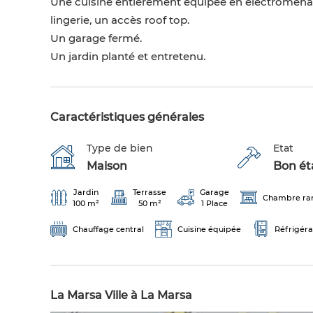
Une cuisine entièrement équipée en électroménage
lingerie, un accès roof top.
Un garage fermé.
Un jardin planté et entretenu.
Caractéristiques générales
Type de bien
Etat
Maison
Bon éta
Jardin
Terrasse
Garage
Chambre ra
100 m²
50 m²
1 Place
Chauffage central
Cuisine équipée
Réfrigéra
La Marsa Ville à La Marsa