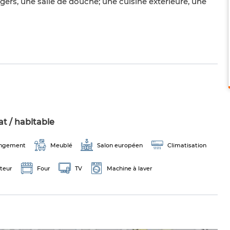
rs, une salle de douche; une cuisine extérieure, une
t / habitable
ngement
Meublé
Salon européen
Climatisation
teur
Four
TV
Machine à laver