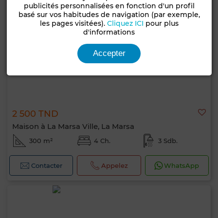
publicités personnalisées en fonction d'un profil
basé sur vos habitudes de navigation (par exemple,
les pages visitées).
Cliquez ICI
pour plus
d'informations
Accepter
2 500 TND
Maison à La Marsa Ville, La Marsa
300 m²
4 Ch.
3 Sdb.
Contacter
Appelez
WhatsApp