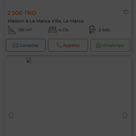
2 500 TND
Maison à La Marsa Ville, La Marsa
120 m²
4 Ch.
2 Sdb.
Contacter
Appelez
WhatsApp
Bonjour, je suis MIA. Quel critère souhaitez-
vous appliquer maintenant ?