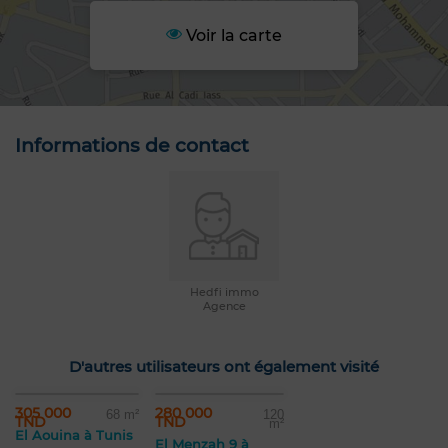
Voir la carte
Informations de contact
Hedfi immo
Agence
D'autres utilisateurs ont également visité
305 000
280 000
68 m²
120
TND
TND
m²
El Aouina à Tunis
El Menzah 9 à