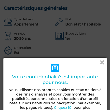
Caractéristiques générales
Type de bien
Etat
Appartement
Bon état / habitable
Années
Étage du bien
20-30 ans
1er
Orientation
Est
Terrasse
Ascenseur
Concierge
Façade extérieure
Climatisation
Chauffage central
Votre confidentialité est importante
Sécurité
Porte blindée
pour nous.
Voir plus de photos
Nous utilisons nos propres cookies et ceux de tiers à
des fins d'analyse et pour vous montrer des
publicités personnalisées en fonction d'un profil
basé sur vos habitudes de navigation (par exemple,
les pages visitées).
Cliquez ICI
pour plus