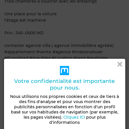
Trois chambres à coucher avec les dressings
Une place pour la voiture
l'étage est inachevé
Prix : 340 .0000 MD
contacter agence villa ( agence immobilière agréée)
#appartement #vente #agence #maisonalouer
#Furnished #meubles #Location #rent #realstate
Caractéristiques générales
Votre confidentialité est importante
Type de bien
Etat
pour nous.
Maison
Bon état / habitable
Nous utilisons nos propres cookies et ceux de tiers à
des fins d'analyse et pour vous montrer des
Climatisation
Chauffage central
Double vitrage
publicités personnalisées en fonction d'un profil
Porte blindée
Cuisine équipée
Four
basé sur vos habitudes de navigation (par exemple,
les pages visitées).
Cliquez ICI
pour plus
d'informations
Voir plus de photos