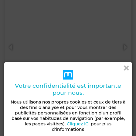
Votre confidentialité est importante
pour nous.
Nous utilisons nos propres cookies et ceux de tiers à
Prix à consulter
des fins d'analyse et pour vous montrer des
Terrain à Les Berges Du Lac 1, Tunis
publicités personnalisées en fonction d'un profil
basé sur vos habitudes de navigation (par exemple,
1350 m²
les pages visitées).
Cliquez ICI
pour plus
d'informations
Contacter
Appelez
WhatsApp