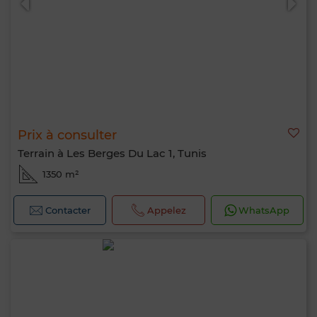
Bonjour, je suis MIA. Quel critère souhaitez-
vous appliquer maintenant ?
Prix à consulter
Terrain à Les Berges Du Lac 1, Tunis
1350 m²
Contacter
Appelez
WhatsApp