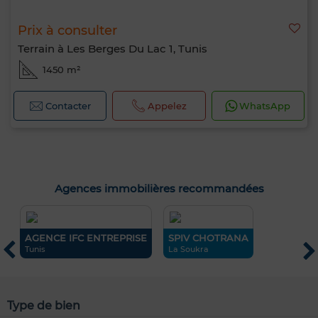
Prix à consulter
Terrain à Les Berges Du Lac 1, Tunis
1450 m²
Contacter
Appelez
WhatsApp
Agences immobilières recommandées
AGENCE IFC ENTREPRISE
SPIV CHOTRANA
J
Tunis
La Soukra
A
Type de bien