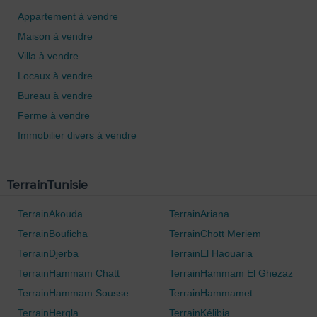
Appartement à vendre
Maison à vendre
Villa à vendre
Locaux à vendre
Bureau à vendre
Ferme à vendre
Immobilier divers à vendre
TerrainTunisie
TerrainAkouda
TerrainAriana
TerrainBouficha
TerrainChott Meriem
TerrainDjerba
TerrainEl Haouaria
TerrainHammam Chatt
TerrainHammam El Ghezaz
TerrainHammam Sousse
TerrainHammamet
TerrainHergla
TerrainKélibia
0 / 500