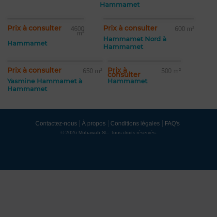
Hammamet
Prix à consulter
Prix à consulter
4600
600 m²
m²
Hammamet Nord à
Hammamet
Hammamet
Prix à consulter
Prix à
650 m²
500 m²
consulter
Yasmine Hammamet à
Hammamet
Hammamet
Contactez-nous
À propos
Conditions légales
FAQ's
© 2026 Mubawab SL. Tous droits réservés.