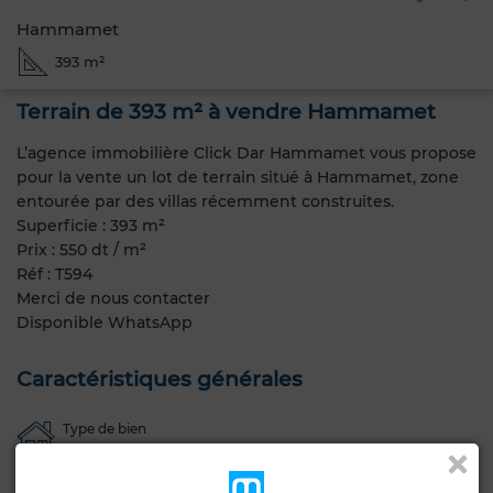
Hammamet
393 m²
Terrain de 393 m² à vendre Hammamet
L’agence immobilière Click Dar Hammamet vous propose
pour la vente un lot de terrain situé à Hammamet, zone
entourée par des villas récemment construites.
Superficie : 393 m²
Prix : 550 dt / m²
Réf : T594
Merci de nous contacter
Disponible WhatsApp
Caractéristiques générales
Type de bien
Terrain