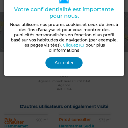
Emplacement
Votre confidentialité est importante
pour nous.
Nous utilisons nos propres cookies et ceux de tiers à
des fins d'analyse et pour vous montrer des
Voir la carte
publicités personnalisées en fonction d'un profil
basé sur vos habitudes de navigation (par exemple,
les pages visitées).
Cliquez ICI
pour plus
d'informations
Informations de contact
Accepter
Agence Immobilière CLICK DAR
Agence
Réf: T594
D'autres utilisateurs ont également visité
Prix à
Prix à consulter
900 m²
573 m²
consulter
Hammamet
Hammamet Sud à