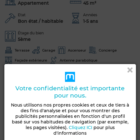
Appartement
45 m²
Etat
Années
Bon état / habitable
1-5 ans
Étage du bien
5ème
Terrasse
Garage
Ascenseur
Concierge
Façade extérieure
Antenne parabolique
Climatisation
Chauffage central
Sécurité
Double vitrage
Porte blindée
Cuisine équipée
Votre confidentialité est importante
Four
pour nous.
Nous utilisons nos propres cookies et ceux de tiers à
Voir plus de photos
des fins d'analyse et pour vous montrer des
publicités personnalisées en fonction d'un profil
basé sur vos habitudes de navigation (par exemple,
les pages visitées).
Cliquez ICI
pour plus
d'informations