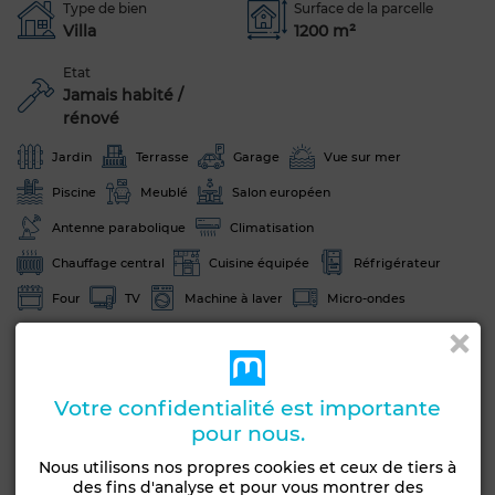
Type de bien
Surface de la parcelle
Villa
1200 m²
Etat
Jamais habité /
rénové
Jardin
Terrasse
Garage
Vue sur mer
Piscine
Meublé
Salon européen
Antenne parabolique
Climatisation
Chauffage central
Cuisine équipée
Réfrigérateur
Four
TV
Machine à laver
Micro-ondes
Voir plus de photos
Votre confidentialité est importante
pour nous.
Nous utilisons nos propres cookies et ceux de tiers à
des fins d'analyse et pour vous montrer des