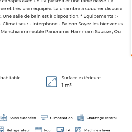
eux canapés avec un TV plasma et une table basse. La
ée et très bien équipée. La chambre à coucher dispose
 Une salle de bain est à disposition. * Équipements : -
- Climatiseur - Interphone - Balcon Soyez les bienvenus
ge, ElMenchia immeuble Panoramis Hammam Sousse , Ou
 habitable
Surface extérieure
1 m²
Salon européen
Climatisation
Chauffage central
Réfrigérateur
Four
TV
Machine à laver