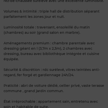
rez-de-chaussée surélevé avec une excellente luminosité.
Volumes & intimité : triple hall de distribution séparant
parfaitement les zones jour et nuit.
Luminosité totale : traversant, ensoleillé du matin
(chambres) au soir (grand salon en marbre).
Aménagements premium : chambre parentale avec
dressing géant en l (3,7m x 2,3m), 2 chambres avec
dressing, bureau avec bibliothèque intégrée et cuisine
équipée.
Sécurité & discrétion : rdc surélevé, vitres teintées anti-
regard, fer forgé et gardiennage 24h/24.
Praticité : abri de voiture dédié, cellier privé, vaste terasse
commune , grand jardin commun.
État irréprochable : appartement sain, entretenu avec
soin et habitable de suite.