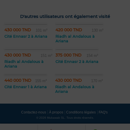
D'autres utilisateurs ont également visité
430 000 TND
420 000 TND
101 m²
130 m²
Cité Ennasr 2 à Ariana
Riadh al Andalous à
Ariana
430 000 TND
375 000 TND
151 m²
154 m²
Riadh al Andalous à
Cité Ennasr 2 à Ariana
Ariana
440 000 TND
430 000 TND
155 m²
170 m²
Cité Ennasr 1 à Ariana
Riadh al Andalous à
Ariana
Contactez-nous
À propos
Conditions légales
FAQ's
© 2026 Mubawab SL. Tous droits réservés.