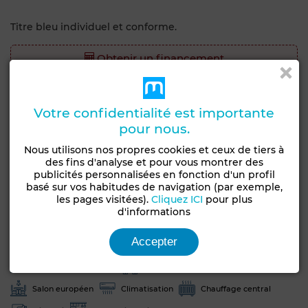
Titre bleu individuel et conforme.
Obtenir un financement
Caractéristiques générales
Votre confidentialité est importante
pour nous.
Type de bien
Etat
Appartement
Bon état / habitable
Nous utilisons nos propres cookies et ceux de tiers à
des fins d'analyse et pour vous montrer des
Années
Orientation
publicités personnalisées en fonction d'un profil
10-20 ans
Est
basé sur vos habitudes de navigation (par exemple,
les pages visitées).
Cliquez ICI
pour plus
Type du sol
d'informations
Marbre
Accepter
Jardin
Garage
Ascenseur
Concierge
Chambre rangement
Façade extérieure
Salon européen
Climatisation
Chauffage central