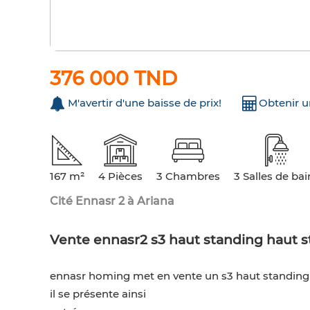
376 000 TND
M'avertir d'une baisse de prix!
Obtenir 
167 m²
4 Pièces
3 Chambres
3 Salles de bai
Cité Ennasr 2 à Ariana
Vente ennasr2 s3 haut standing haut 
ennasr homing met en vente un s3 haut standing
il se présente ainsi