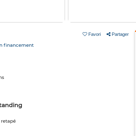
Favori
Partager
un financement
ns
standing
 retapé