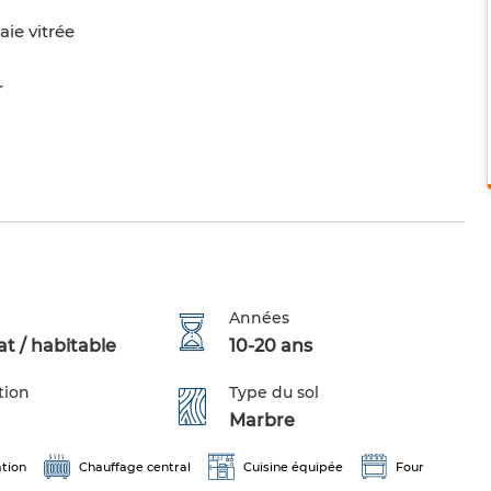
ie vitrée
r
Années
t / habitable
10-20 ans
tion
Type du sol
Marbre
ation
Chauffage central
Cuisine équipée
Four