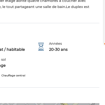
emier étage abrite quatre chambres à coucher avec
 le tout partageant une salle de bain.Le duplex est
Années
t / habitable
20-30 ans
 sol
age
Chauffage central