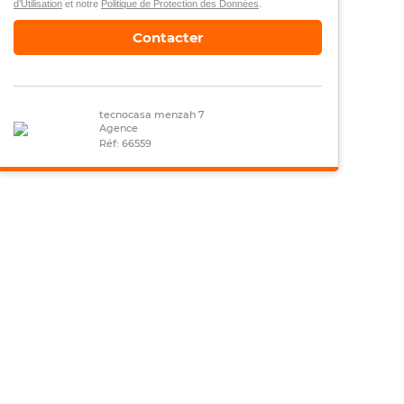
d’Utilisation
et notre
Politique de Protection des Données
.
Contacter
tecnocasa menzah 7
Agence
Réf: 66559