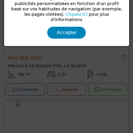
publicités personnalisées en fonction d'un profil
basé sur vos habitudes de navigation (par exemple,
les pages visitées).
Cliquez ICI
pour plus
d'informations
Accepter
944 965 TND
Maison à La Soukra Ville, La Soukra
186 m²
3 Ch.
3 Sdb.
Contacter
Appelez
WhatsApp