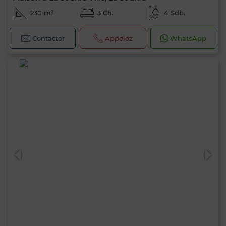
230 m²
3 Ch.
4 Sdb.
Contacter
Appelez
WhatsApp