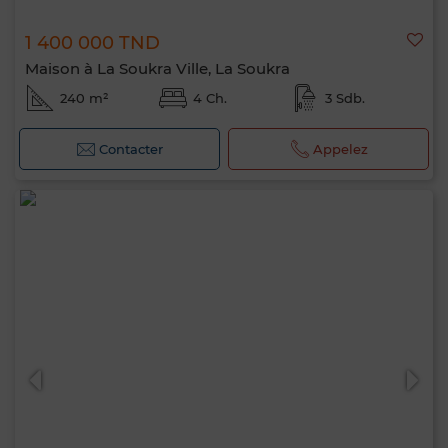
1 400 000 TND
Maison à La Soukra Ville, La Soukra
240 m²
4 Ch.
3 Sdb.
Contacter
Appelez
Bonjour, je suis MIA. Quel critère souhaitez-
vous appliquer maintenant ?