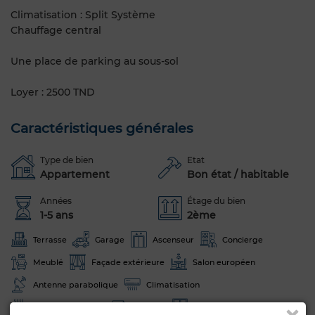
Climatisation : Split Système
Chauffage central
Une place de parking au sous-sol
Loyer : 2500 TND
Caractéristiques générales
Type de bien
Etat
Appartement
Bon état / habitable
Années
Étage du bien
1-5 ans
2ème
Terrasse
Garage
Ascenseur
Concierge
Meublé
Façade extérieure
Salon européen
Antenne parabolique
Climatisation
Chauffage central
Sécurité
Double vitrage