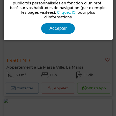
publicités personnalisées en fonction d'un profil
basé sur vos habitudes de navigation (par exemple,
les pages visitées).
Cliquez ICI
pour plus
d'informations
Accepter
1 950 TND
Appartement à La Marsa Ville, La Marsa
60 m²
1 Ch.
1 Sdb.
Contacter
Appelez
WhatsApp