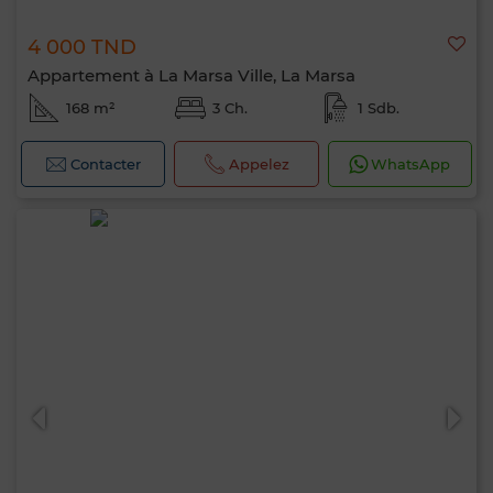
4 000 TND
Appartement à La Marsa Ville, La Marsa
168 m²
3 Ch.
1 Sdb.
Contacter
Appelez
WhatsApp
Bonjour, je suis MIA. Quel critère souhaitez-
vous appliquer maintenant ?