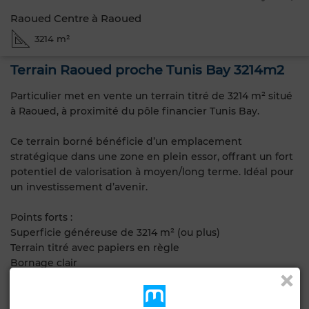
Raoued Centre à Raoued
3214 m²
Terrain Raoued proche Tunis Bay 3214m2
Particulier met en vente un terrain titré de 3214 m² situé
à Raoued, à proximité du pôle financier Tunis Bay.
Ce terrain borné bénéficie d’un emplacement
stratégique dans une zone en plein essor, offrant un fort
potentiel de valorisation à moyen/long terme. Idéal pour
un investissement d’avenir.
Points forts :
Superficie généreuse de 3214 m² (ou plus)
Terrain titré avec papiers en règle
Bornage clair
Situation géographique avantageuse, proche des
développements urbains