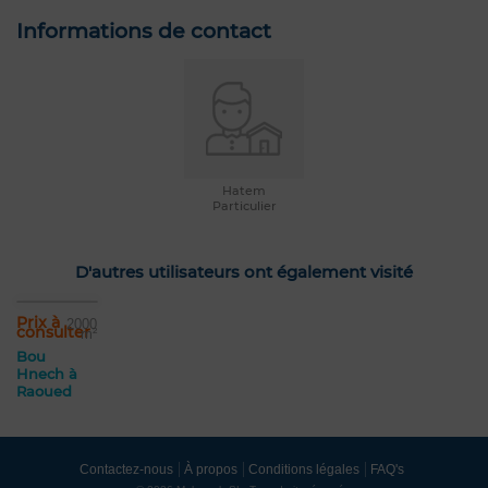
Informations de contact
Hatem
Particulier
D'autres utilisateurs ont également visité
Prix à
2000
consulter
m²
Bou
Hnech à
Raoued
Contactez-nous
À propos
Conditions légales
FAQ's