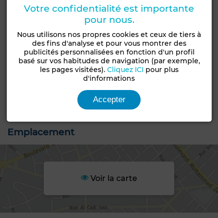
Votre confidentialité est importante
Contactez-moi par téléphone ou WhatsApp
pour nous.
Caractéristiques générales
Nous utilisons nos propres cookies et ceux de tiers à
des fins d'analyse et pour vous montrer des
publicités personnalisées en fonction d'un profil
Type de terrain
basé sur vos habitudes de navigation (par exemple,
Type de bien
Groupement
les pages visitées).
Cliquez ICI
pour plus
Terrain
d'habitation
d'informations
Livraison
Statut du terrain
Accepter
Titré
Non loti
Emplacement
Voir la carte