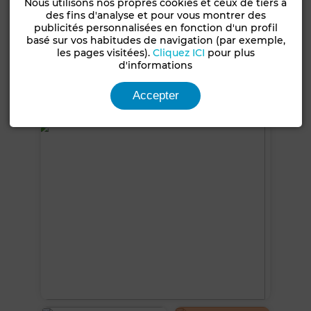
Nous utilisons nos propres cookies et ceux de tiers à
20 m²
30 m²
1 Place
des fins d'analyse et pour vous montrer des
Climatisation
Chauffage central
Sécurité
publicités personnalisées en fonction d'un profil
basé sur vos habitudes de navigation (par exemple,
Double vitrage
Porte blindée
Cuisine équipée
les pages visitées).
Cliquez ICI
pour plus
d'informations
Réfrigérateur
Four
Micro-ondes
Accepter
Voir plus de photos