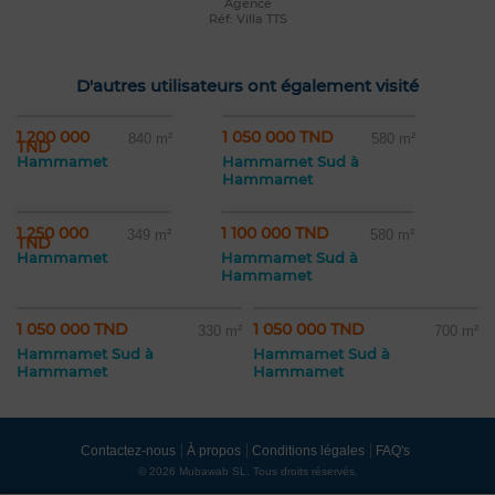
Agence
Réf: Villa TTS
D'autres utilisateurs ont également visité
1 200 000
1 050 000 TND
840 m²
580 m²
TND
Hammamet
Hammamet Sud à
Hammamet
1 250 000
1 100 000 TND
349 m²
580 m²
TND
Hammamet
Hammamet Sud à
Hammamet
1 050 000 TND
1 050 000 TND
330 m²
700 m²
Hammamet Sud à
Hammamet Sud à
Hammamet
Hammamet
Contactez-nous
À propos
Conditions légales
FAQ's
© 2026 Mubawab SL. Tous droits réservés.