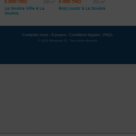
5 000 TND
5 000 TND
288 m²
250 m²
La Soukra Ville à La
Borj Louzir à La Soukra
Soukra
Contactez-nous
À propos
Conditions légales
FAQ's
© 2026 Mubawab SL. Tous droits réservés.