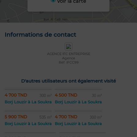
Voir la carte
Informations de contact
AGENCE IFC ENTREPRISE
Agence
Réf: IFCC99
D'autres utilisateurs ont également visité
4 700 TND
4 500 TND
300 m²
30 m²
Borj Louzir à La Soukra
Borj Louzir à La Soukra
5 900 TND
4 700 TND
535 m²
300 m²
Borj Louzir à La Soukra
Borj Louzir à La Soukra